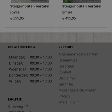
Steigerhouten bartafel
Steigerhouten bartafel
Joyce
Emiel
€
399,95
€
499,95
Openingstijden
Support
Algemene Voorwaarden
Maandag
09:30 – 17:00
Betaalwijze
Dinsdag
09:30 – 17:00
Bezorgen
Woensdag
09:30 – 17:00
Contact
Donderdag
09:30 – 17:00
Disclaimer
Vrijdag
09:30 – 17:00
Garantie
Meest gestelde vragen
Privacy
Locatie
Wie zijn wij?
Gilzeweg 17