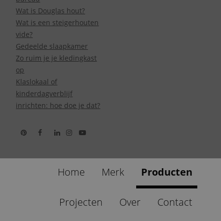
Wat is Douglas hout?
Wat is een steigerhouten
vide?
Gedeelde slaapkamer
Zo ruim je je kledingkast
op
Klaslokaal of
kinderdagverblijf
inrichten: hoe doe je dat?
Home
Merk
Producten
Projecten
Over
Contact