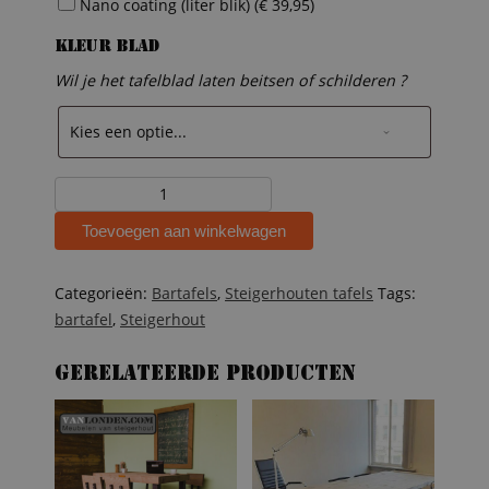
Nano coating (liter blik) (
€
39,95
)
Kleur blad
Wil je het tafelblad laten beitsen of schilderen ?
Steigerhouten
bartafel
Toevoegen aan winkelwagen
James
aantal
Categorieën:
Bartafels
,
Steigerhouten tafels
Tags:
bartafel
,
Steigerhout
Gerelateerde producten