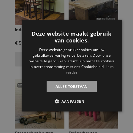
Industriële tafel Kjeld
Steigerhouten
Deze website maakt gebruik
vergadertafel Louis
van cookies.
€
599,95
€
459,95
Deze website gebruikt cookies om uw
gebruikerservaring te verbeteren. Door onze
Toevoegen aan
Selecteer opties
winkelwagen
website te gebruiken, stemt u in met alle cookies
in overeenstemming met ons Cookiebeleid.
Lees
verder
ALLES TOESTAAN
AANPASSEN