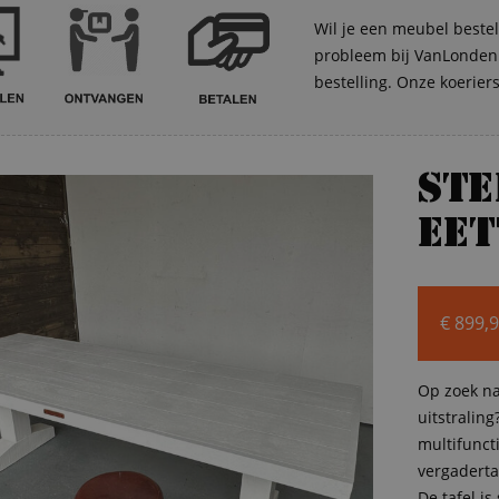
Wil je een meubel bestel
probleem bij VanLonden. 
bestelling. Onze koerier
St
eet
€
899,
Op zoek na
uitstralin
multifuncti
vergaderta
De tafel is