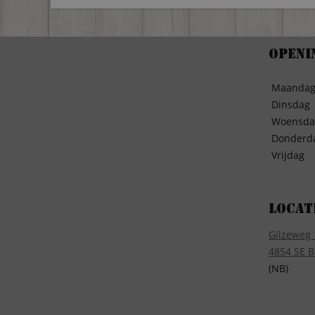
Openi
Maanda
Dinsdag
Woensda
Donderd
Vrijdag
Locat
Gilzeweg 
4854 SE B
(NB)