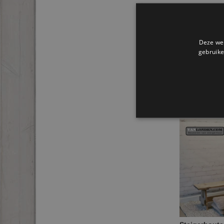
Deze web
gebruike
Gerel