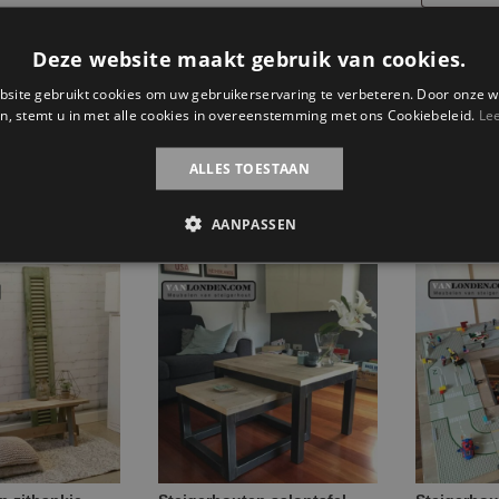
Steigerhou
Deze website maakt gebruik van cookies.
eettafel
Toevoe
Jitte
site gebruikt cookies om uw gebruikerservaring te verbeteren. Door onze w
n, stemt u in met alle cookies in overeenstemming met ons Cookiebeleid.
Le
aantal
Categorie
ALLES TOESTAAN
Steigerhou
AANPASSEN
ateerde producten