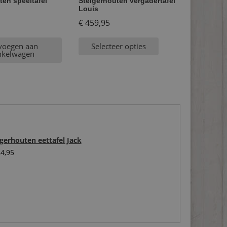
ten speeltafel
Steigerhouten vergadertafel
Louis
€
459,95
voegen aan
Selecteer opties
nkelwagen
igerhouten eettafel Jack
4,95