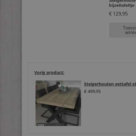
Steigerhoute
bijzettafeltj
€
129,95
Toevo
wink
Vorig product:
Steigerhouten eettafel s
€
499,95