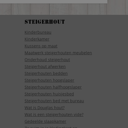
Steigerhout
Kinderbureau
Kinderkamer
Kussens op maat
Maatwerk steigerhouten meubelen
Onderhoud steigerhout
Steigerhout afwerken
Steigerhouten bedden
Steigerhouten hoogslaper
Steigerhouten halfhoogslaper
Steigerhouten huisjesbed
Steigerhouten bed met bureau
Wat is Douglas hout?
Wat is een steigerhouten vide?
Gedeelde slaapkamer