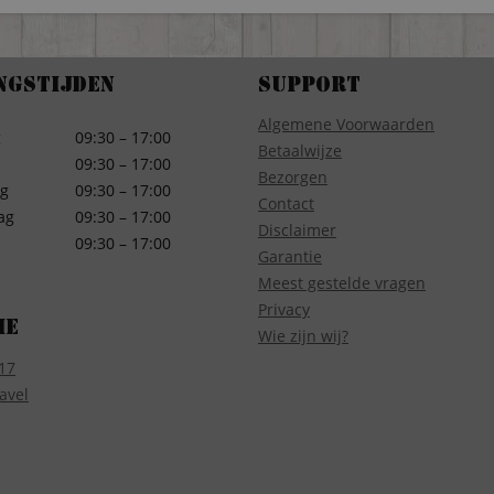
ngstijden
Support
Algemene Voorwaarden
g
09:30 – 17:00
Betaalwijze
09:30 – 17:00
Bezorgen
g
09:30 – 17:00
Contact
ag
09:30 – 17:00
Disclaimer
09:30 – 17:00
Garantie
Meest gestelde vragen
Privacy
ie
Wie zijn wij?
17
avel