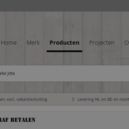
Home
Merk
Producten
Projecten
O
fel Jitte
n, excl. vakantiesluiting
Levering NL en BE en mon
raf betalen