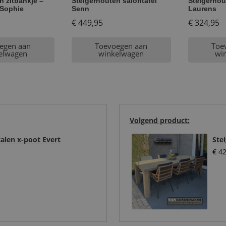
n zitbankje –
Steigerhouten salontafel
Steigerhou
e Sophie
Senn
Laurens
€
449,95
€
324,95
egen aan
Toevoegen aan
Toe
elwagen
winkelwagen
wi
Volgend product:
talen x-poot Evert
Ste
€
42