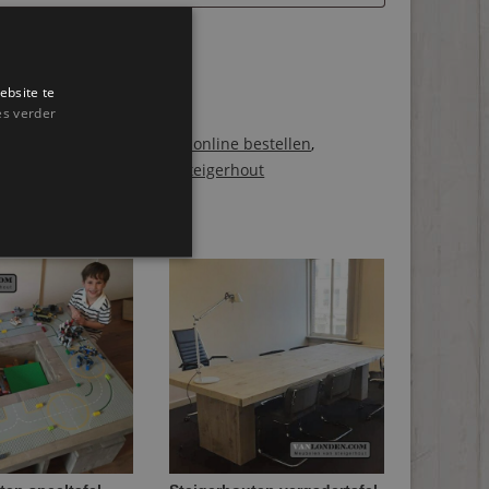
ten
gen aan winkelwagen
ebsite te
es verder
ën:
Steigerhouten eettafels online bestellen
,
ten tafels
Tags:
eettafel
,
Steigerhout