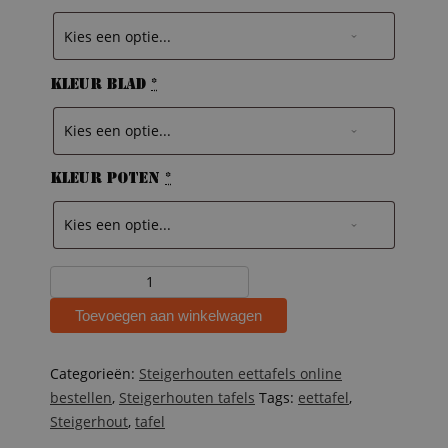
Kleur blad
*
Kleur poten
*
Steigerhouten
tafel
Toevoegen aan winkelwagen
Indy
aantal
Categorieën:
Steigerhouten eettafels online
bestellen
,
Steigerhouten tafels
Tags:
eettafel
,
Steigerhout
,
tafel