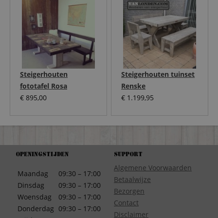
Steigerhouten
Steigerhouten tuinset
fototafel Rosa
Renske
€
895,00
€
1.199,95
Openingstijden
Support
Algemene Voorwaarden
Maandag
09:30 – 17:00
Betaalwijze
Dinsdag
09:30 – 17:00
Bezorgen
Woensdag
09:30 – 17:00
Contact
Donderdag
09:30 – 17:00
Disclaimer