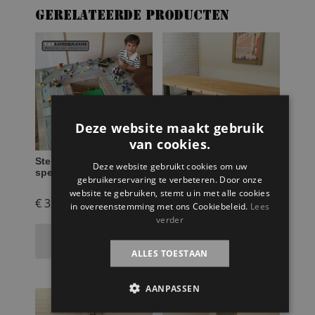
Gerelateerde producten
Deze website maakt gebruik
van cookies.
Steigerhouten
Tafel Eefje van oude
Deze website gebruikt cookies om uw
speeltafel Laurens
bowlingbaan met stalen
gebruikerservaring te verbeteren. Door onze
poten
website te gebruiken, stemt u in met alle cookies
€
324,95
€
964,95
in overeenstemming met ons Cookiebeleid.
Lees
verder
Toevoegen aan
Toevoegen aan
winkelwagen
winkelwagen
ALLES TOESTAAN
AANPASSEN