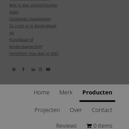
Wat is een steigerhouten
vide?
Gedeelde slaapkamer
Zo ruim je je kledingkast
op
Klaslokaal of
kinderdagverblijf
inrichten: hoe doe je dat?
Home
Merk
Producten
Projecten
Over
Contact
Reviews
0 items