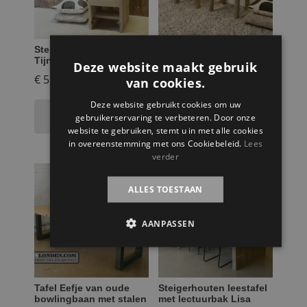
Steigerhouten tafeltje
Steigerhouten side
Tijn
table Stella
Deze website maakt gebruik
€
59,95
€
89,95
van cookies.
Deze website gebruikt cookies om uw
Toevoegen aan
Toevoegen aan
gebruikerservaring te verbeteren. Door onze
winkelwagen
winkelwagen
website te gebruiken, stemt u in met alle cookies
in overeenstemming met ons Cookiebeleid.
Lees
verder
ALLES TOESTAAN
AANPASSEN
Tafel Eefje van oude
Steigerhouten leestafel
bowlingbaan met stalen
met lectuurbak Lisa