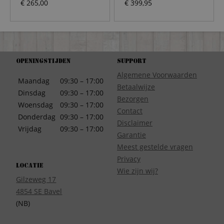
€
265,00
€
399,95
Openingstijden
Support
Algemene Voorwaarden
Maandag
09:30 – 17:00
Betaalwijze
Dinsdag
09:30 – 17:00
Bezorgen
Woensdag
09:30 – 17:00
Contact
Donderdag
09:30 – 17:00
Disclaimer
Vrijdag
09:30 – 17:00
Garantie
Meest gestelde vragen
Privacy
Locatie
Wie zijn wij?
Gilzeweg 17
4854 SE Bavel
(NB)