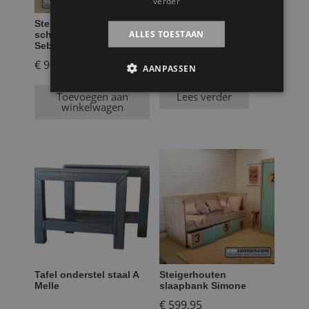
verder
Steigerhouten
Tafel onderstel stalen
ALLES TOESTAAN
schuifdeurkast
model vierkant Mila
Sebastiaan
€
999,95
AANPASSEN
Toevoegen aan
Lees verder
winkelwagen
Tafel onderstel staal A
Steigerhouten
Melle
slaapbank Simone
€
599,95