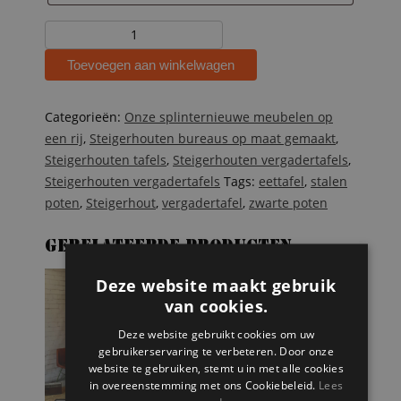
Steigerhouten
vergadertafel
Toevoegen aan winkelwagen
Irmgard
aantal
Categorieën:
Onze splinternieuwe meubelen op
een rij
,
Steigerhouten bureaus op maat gemaakt
,
Steigerhouten tafels
,
Steigerhouten vergadertafels
,
Steigerhouten vergadertafels
Tags:
eettafel
,
stalen
poten
,
Steigerhout
,
vergadertafel
,
zwarte poten
Gerelateerde producten
Deze website maakt gebruik
van cookies.
Deze website gebruikt cookies om uw
gebruikerservaring te verbeteren. Door onze
website te gebruiken, stemt u in met alle cookies
in overeenstemming met ons Cookiebeleid.
Lees