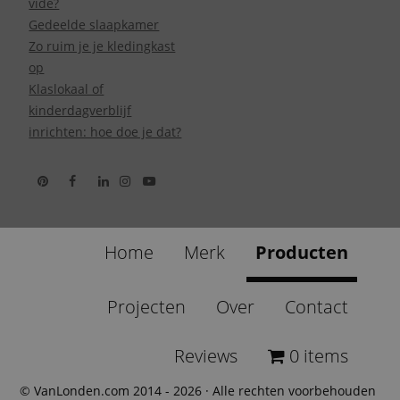
vide?
Gedeelde slaapkamer
Zo ruim je je kledingkast
op
Klaslokaal of
kinderdagverblijf
inrichten: hoe doe je dat?
Home
Merk
Producten
Projecten
Over
Contact
Reviews
0 items
© VanLonden.com 2014 - 2026 · Alle rechten voorbehouden