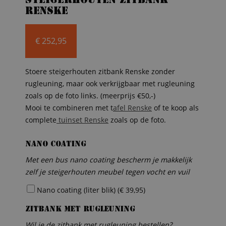
Steigerhouten zitbank
Renske
€
252,95
Stoere steigerhouten zitbank Renske zonder
rugleuning, maar ook verkrijgbaar met rugleuning
zoals op de foto links. (meerprijs €50,-)
Mooi te combineren met t
afel Renske
of te koop als
complete
tuinset Renske
zoals op de foto.
Nano coating
Met een bus nano coating bescherm je makkelijk
zelf je steigerhouten meubel tegen vocht en vuil
Nano coating (liter blik) (
€
39,95
)
Zitbank met rugleuning
Wil je de zitbank met rugleuning bestellen?