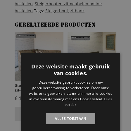
bestellen
,
Steigerhouten zitmeubelen online
bestellen
Tags:
Steigerhout
,
zitbank
Gerelateerde producten
Deze website maakt gebruik
van cookies.
Deze website gebruikt cookies om uw
Steigerhouten actieve
Steigerhouten fusion
gebruikerservaring te verbeteren. Door onze
zit-hoekbank Anneke
bank Samantha
website te gebruiken, stemt u in met alle cookies
€
439,95
€
769,95
in overeenstemming met ons Cookiebeleid.
Lees
verder
Toevoegen aan
Toevoegen aan
winkelwagen
winkelwagen
ALLES TOESTAAN