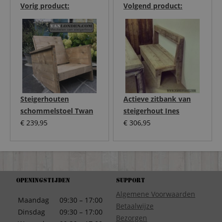
Vorig product:
Volgend product:
Steigerhouten
Actieve zitbank van
schommelstoel Twan
steigerhout Ines
€
239,95
€
306,95
Openingstijden
Support
Algemene Voorwaarden
Maandag
09:30 – 17:00
Betaalwijze
Dinsdag
09:30 – 17:00
Bezorgen