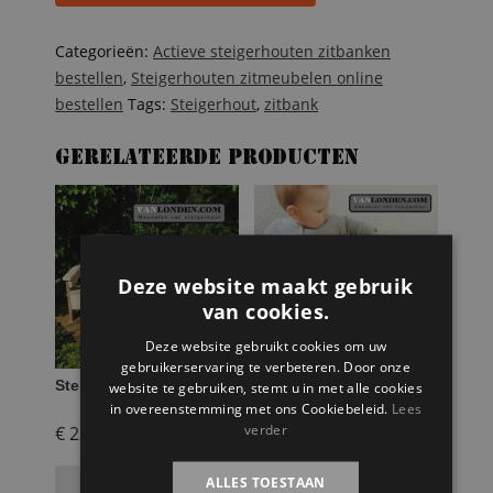
aantal
Categorieën:
Actieve steigerhouten zitbanken
bestellen
,
Steigerhouten zitmeubelen online
bestellen
Tags:
Steigerhout
,
zitbank
Gerelateerde producten
Deze website maakt gebruik
van cookies.
Deze website gebruikt cookies om uw
gebruikerservaring te verbeteren. Door onze
Steigerhouten stoel Piet
Steigerhouten
website te gebruiken, stemt u in met alle cookies
peuterbankje Xavi
in overeenstemming met ons Cookiebeleid.
Lees
verder
€
224,95
€
54,95
ALLES TOESTAAN
Toevoegen aan
Toevoegen aan