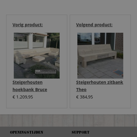
Vorig product:
Volgend product:
Steigerhouten
Steigerhouten zitbank
hoekbank Bruce
Theo
€
1.209,95
€
384,95
Openingstijden
Support