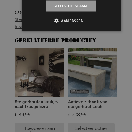
aantal
ALLES TOESTAAN
Categorieën:
Steigerhouten loungebanken
,
Steigerhouten zitmeubelen online bestellen
Tags:
AANPASSEN
hoekbank
,
Steigerhout
Gerelateerde producten
Steigerhouten krukje-
Actieve zitbank van
nachtkastje Ezra
steigerhout Leah
€
39,95
€
208,95
Toevoegen aan
Selecteer opties