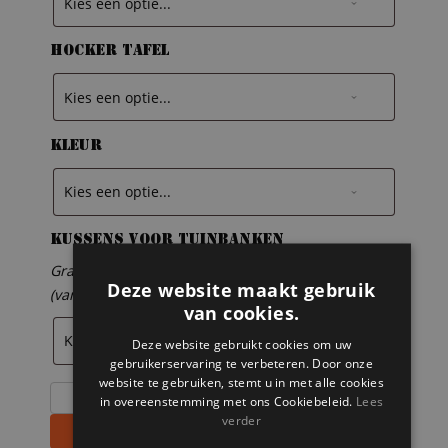
Hocker tafel
Kleur
Kussens voor tuinbanken
Graag ontvangen wij een offerte voor kussens
Deze website maakt gebruik
(vanlonden.com neemt contact met u op)
van cookies.
Deze website gebruikt cookies om uw
gebruikerservaring te verbeteren. Door onze
website te gebruiken, stemt u in met alle cookies
Steigerhouten
in overeenstemming met ons Cookiebeleid.
Lees
hoekbank
verder
Toevoegen aan winkelwagen
Frans