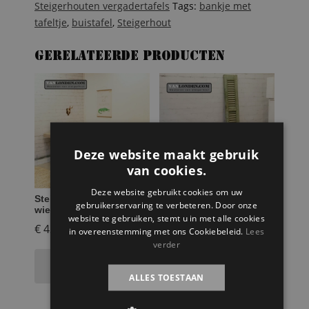
Steigerhouten vergadertafels
Tags:
bankje met
tafeltje
,
buistafel
,
Steigerhout
Gerelateerde producten
Deze website maakt gebruik
van cookies.
Deze website gebruikt cookies om uw
Steigerhouten tafel op
Steigerhouten zitbankje
gebruikerservaring te verbeteren. Door onze
wielen Arjan
– bijzettafeltje Sophie
website te gebruiken, stemt u in met alle cookies
€
429,95
€
129,95
in overeenstemming met ons Cookiebeleid.
Lees
verder
Toevoegen aan
Toevoegen aan
winkelwagen
winkelwagen
ALLES TOESTAAN