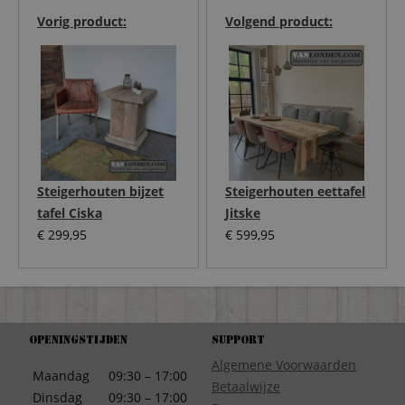
Vorig product:
Volgend product:
Steigerhouten bijzet
Steigerhouten eettafel
tafel Ciska
Jitske
€
299,95
€
599,95
Openingstijden
Support
Algemene Voorwaarden
Maandag
09:30 – 17:00
Betaalwijze
Dinsdag
09:30 – 17:00