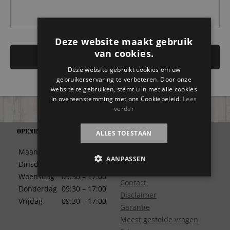
Deze website maakt gebruik
van cookies.
Deze website gebruikt cookies om uw
gebruikerservaring te verbeteren. Door onze
website te gebruiken, stemt u in met alle cookies
in overeenstemming met ons Cookiebeleid.
Lees
verder
ALLES TOESTAAN
Openingstijden
Support
Algemene Voorwaarden
Maandag
09:30 – 17:00
Betaalwijze
AANPASSEN
Dinsdag
09:30 – 17:00
Bezorgen
Woensdag
09:30 – 17:00
Contact
Donderdag
09:30 – 17:00
Disclaimer
Vrijdag
09:30 – 17:00
Garantie
Meest gestelde vragen