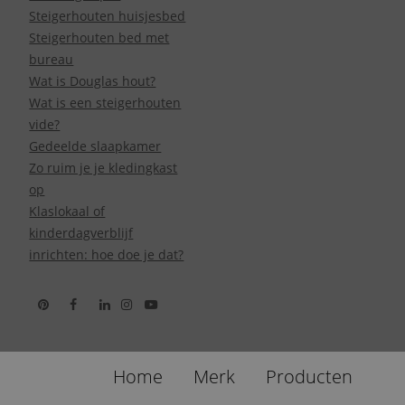
Steigerhouten huisjesbed
Steigerhouten bed met
bureau
Wat is Douglas hout?
Wat is een steigerhouten
vide?
Gedeelde slaapkamer
Zo ruim je je kledingkast
op
Klaslokaal of
kinderdagverblijf
inrichten: hoe doe je dat?
Home
Merk
Producten