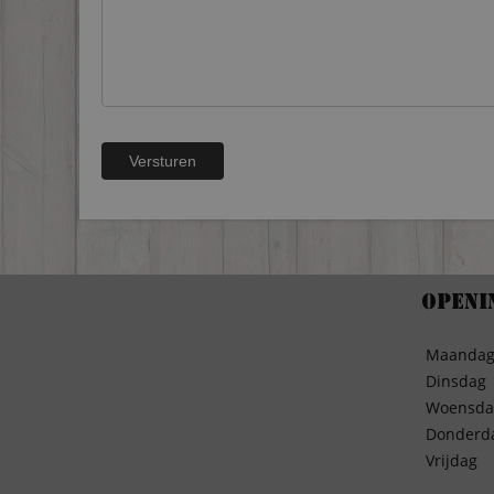
Openi
Maanda
Dinsdag
Woensda
Donderd
Vrijdag