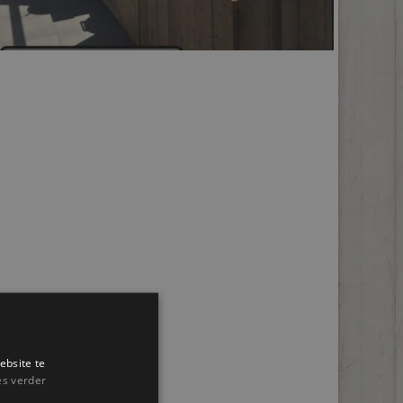
ebsite te
es verder