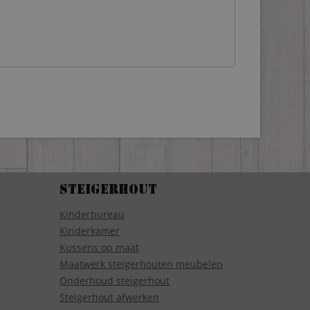
Steigerhout
Kinderbureau
Kinderkamer
Kussens op maat
Maatwerk steigerhouten meubelen
Onderhoud steigerhout
Steigerhout afwerken