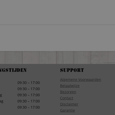
ngstijden
Support
Algemene Voorwaarden
g
09:30 – 17:00
Betaalwijze
09:30 – 17:00
Bezorgen
g
09:30 – 17:00
Contact
ag
09:30 – 17:00
Disclaimer
09:30 – 17:00
Garantie