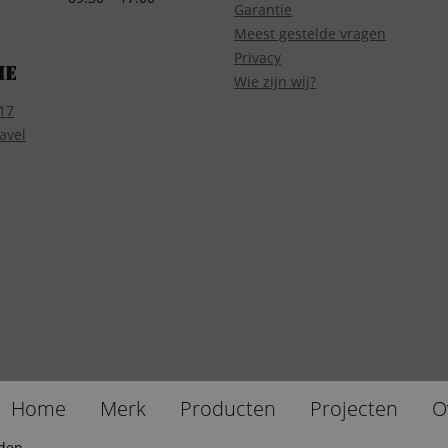
Garantie
Meest gestelde vragen
Privacy
ie
Wie zijn wij?
17
avel
Home
Merk
Producten
Projecten
O
uden