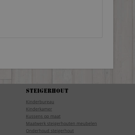
Steigerhout
Kinderbureau
Kinderkamer
Kussens op maat
Maatwerk steigerhouten meubelen
Onderhoud steigerhout