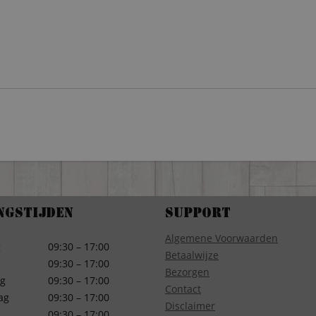
ngstijden
Support
Algemene Voorwaarden
g
09:30 – 17:00
Betaalwijze
09:30 – 17:00
Bezorgen
g
09:30 – 17:00
Contact
ag
09:30 – 17:00
Disclaimer
09:30 – 17:00