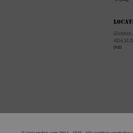
Locat
Gilzeweg 
4854 SE B
(NB)
© VanLonden.com 2014 - 2026 · Alle rechten voorbeho