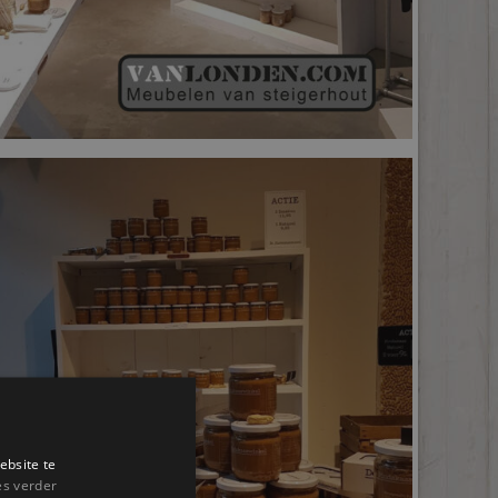
ebsite te
es verder