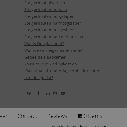
Steigerhout afwerken
Steigerhouten bedden
Steigerhouten hoogslaper
Steigerhouten halfhoogslaper
Steigerhouten huisjesbed
Steigerhouten bed met bureau
Wat is Douglas hout?
Wat is een steigerhouten vide?
Gedeelde slaapkamer
Zo ruim je je kledingkast op
Klaslokaal of kinderdagverblijf inrichten:
hoe doe je dat?
ver
Contact
Reviews
0 items
Website bouw
door GetBright