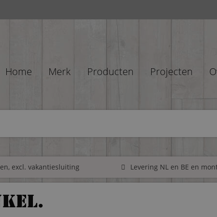
Home
Merk
Producten
Projecten
O
n, excl. vakantiesluiting
Levering NL en BE en mon
kel.