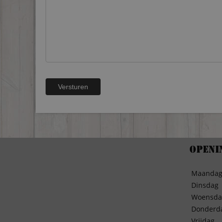
Openi
Maanda
Dinsdag
Woensda
Donderd
Vrijdag