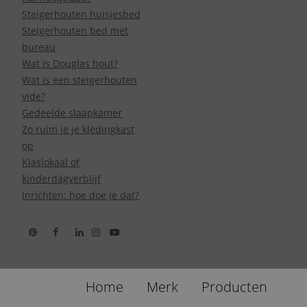
Steigerhouten huisjesbed
Steigerhouten bed met
bureau
Wat is Douglas hout?
Wat is een steigerhouten
vide?
Gedeelde slaapkamer
Zo ruim je je kledingkast
op
Klaslokaal of
kinderdagverblijf
inrichten: hoe doe je dat?
Home
Merk
Producten