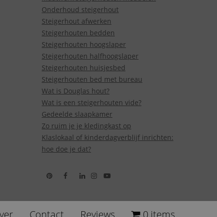
Onderhoud steigerhout
Steigerhout afwerken
Steigerhouten bedden
Steigerhouten hoogslaper
Steigerhouten halfhoogslaper
Steigerhouten huisjesbed
Steigerhouten bed met bureau
Wat is Douglas hout?
Wat is een steigerhouten vide?
Gedeelde slaapkamer
Zo ruim je je kledingkast op
Klaslokaal of kinderdagverblijf inrichten:
hoe doe je dat?
ver
Contact
Reviews
0 items