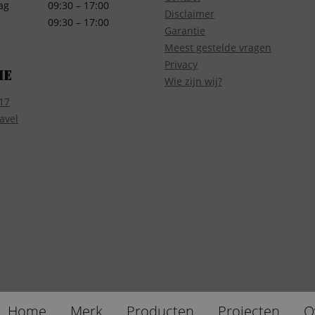
ag
09:30 – 17:00
Disclaimer
09:30 – 17:00
Garantie
Meest gestelde vragen
Privacy
ie
Wie zijn wij?
17
avel
Home
Merk
Producten
Projecten
O