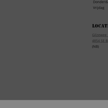
Donderd
Vrijdag
Locat
Gilzeweg 
4854 SE B
(NB)