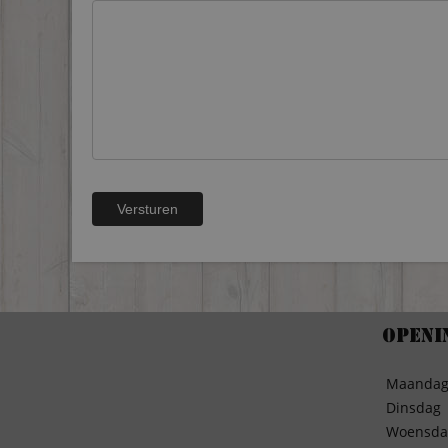
Openi
Maanda
Dinsdag
Woensda