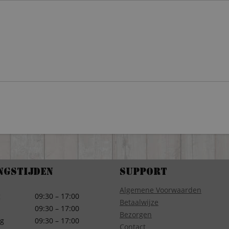
ngstijden
Support
Algemene Voorwaarden
g
09:30 – 17:00
Betaalwijze
09:30 – 17:00
Bezorgen
g
09:30 – 17:00
Contact