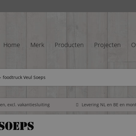
Home
Merk
Producten
Projecten
O
foodtruck Veul Soeps
n, excl. vakantiesluiting
Levering NL en BE en mon
Soeps