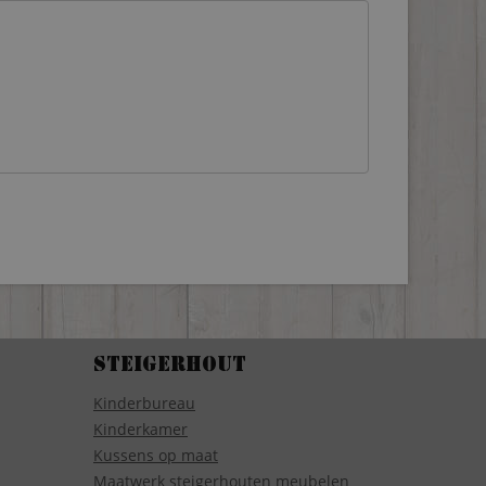
Steigerhout
Kinderbureau
Kinderkamer
Kussens op maat
Maatwerk steigerhouten meubelen