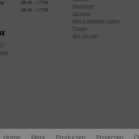
ag
09:30 – 17:00
Disclaimer
09:30 – 17:00
Garantie
Meest gestelde vragen
Privacy
ie
Wie zijn wij?
17
avel
Home
Merk
Producten
Projecten
O