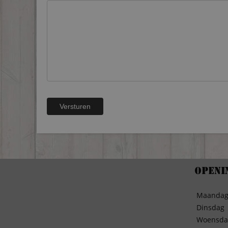
Openi
Maanda
Dinsdag
Woensda