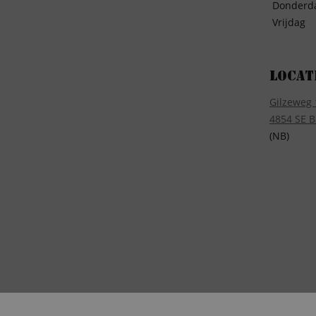
Donderd
Vrijdag
Locat
Gilzeweg 
4854 SE B
(NB)