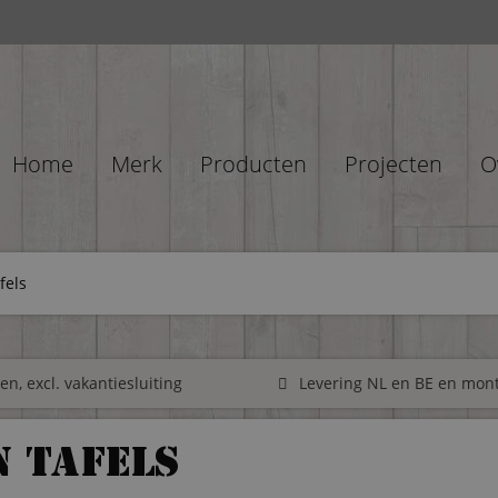
Home
Merk
Producten
Projecten
O
fels
n, excl. vakantiesluiting
Levering NL en BE en mon
 tafels