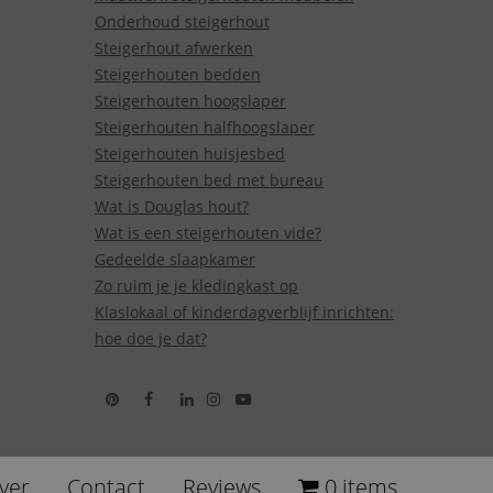
Onderhoud steigerhout
Steigerhout afwerken
Steigerhouten bedden
Steigerhouten hoogslaper
Steigerhouten halfhoogslaper
Steigerhouten huisjesbed
Steigerhouten bed met bureau
Wat is Douglas hout?
Wat is een steigerhouten vide?
Gedeelde slaapkamer
Zo ruim je je kledingkast op
Klaslokaal of kinderdagverblijf inrichten:
hoe doe je dat?
ver
Contact
Reviews
0 items