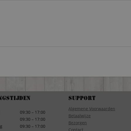
ngstijden
Support
Algemene Voorwaarden
g
09:30 – 17:00
Betaalwijze
09:30 – 17:00
Bezorgen
g
09:30 – 17:00
Contact