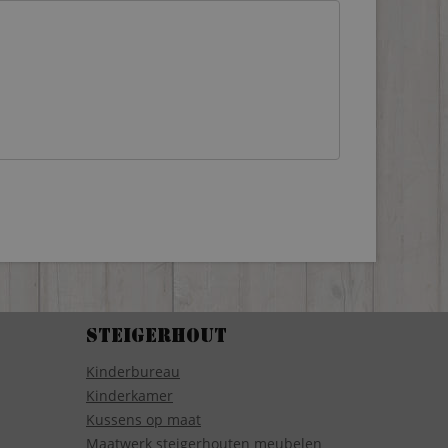
Steigerhout
Kinderbureau
Kinderkamer
Kussens op maat
Maatwerk steigerhouten meubelen