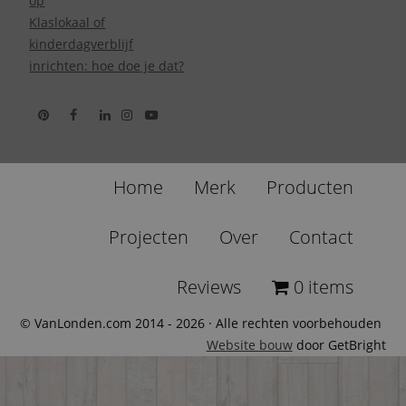
op
Klaslokaal of
kinderdagverblijf
inrichten: hoe doe je dat?
Home
Merk
Producten
Projecten
Over
Contact
Reviews
0 items
© VanLonden.com 2014 - 2026 · Alle rechten voorbehouden
Website bouw
door GetBright