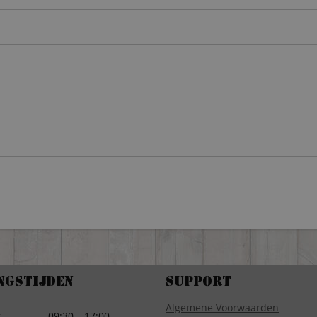
ngstijden
Support
Algemene Voorwaarden
g
09:30 – 17:00