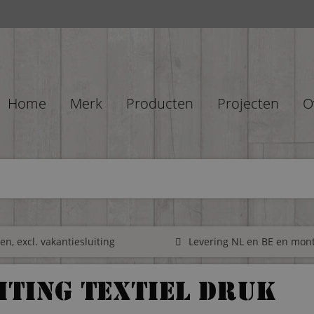
Home
Merk
Producten
Projecten
O
n, excl. vakantiesluiting
Levering NL en BE en mon
hting Textiel Druk