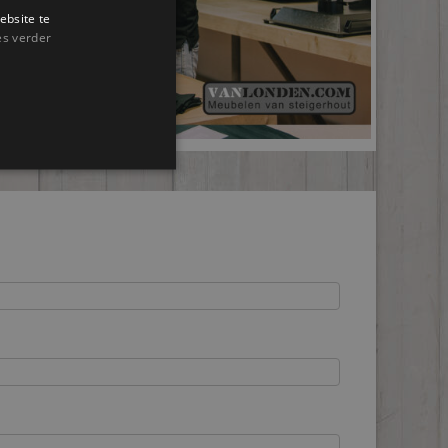
ebsite te
es verder