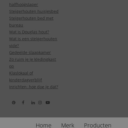
halfhoogslaper
Steigerhouten huisjesbed
Steigerhouten bed met
bureau
Wat is Douglas hout?
Wat is een steigerhouten
vide?
Gedeelde slaapkamer
Zo ruim je je kledingkast
op
Klaslokaal of
kinderdagverblijf
inrichten: hoe doe je dat?
Home
Merk
Producten