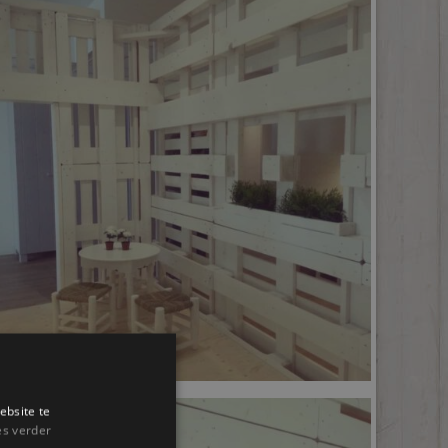
ebsite te
es verder