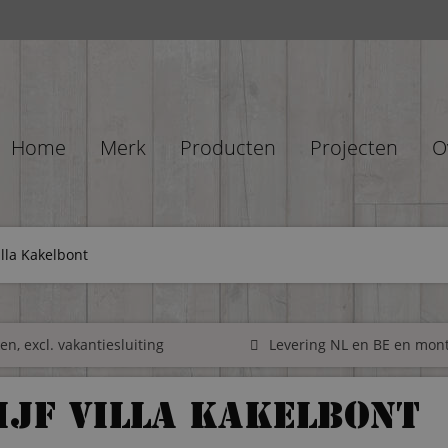
Home
Merk
Producten
Projecten
O
illa Kakelbont
n, excl. vakantiesluiting
Levering NL en BE en mon
jf Villa Kakelbont