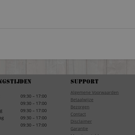
ngstijden
Support
Algemene Voorwaarden
g
09:30 – 17:00
Betaalwijze
09:30 – 17:00
Bezorgen
g
09:30 – 17:00
Contact
ag
09:30 – 17:00
Disclaimer
09:30 – 17:00
Garantie