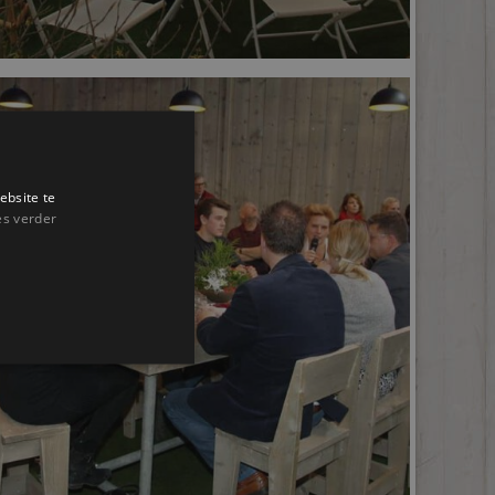
ebsite te
es verder