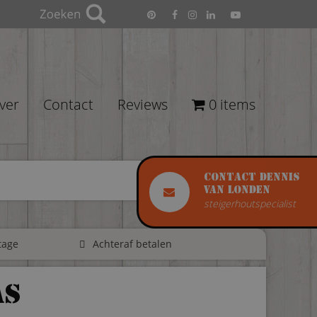
ver
Contact
Reviews
0 items
Contact Dennis
van Londen
steigerhoutspecialist
tage
Achteraf betalen
as