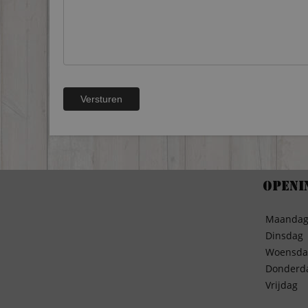
Openi
Maanda
Dinsdag
Woensda
Donderd
Vrijdag