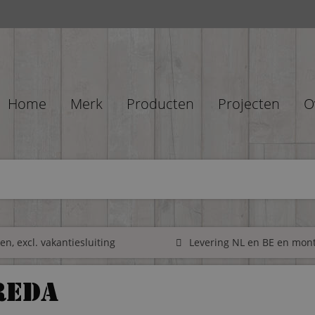
Home
Merk
Producten
Projecten
O
n, excl. vakantiesluiting
Levering NL en BE en mon
reda