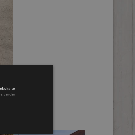
ebsite te
es verder