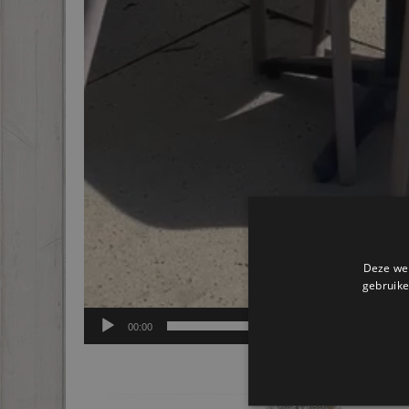
Deze web
gebruike
00:00