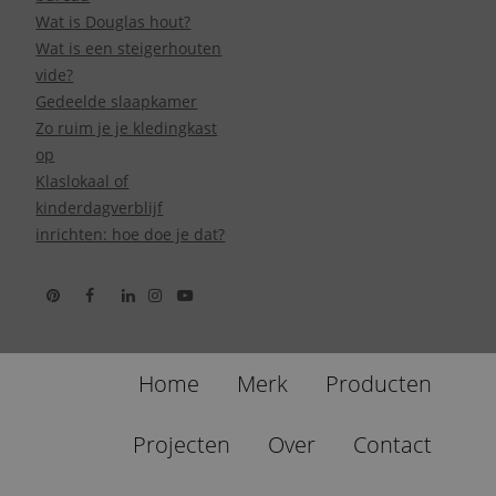
Wat is Douglas hout?
Wat is een steigerhouten
vide?
Gedeelde slaapkamer
Zo ruim je je kledingkast
op
Klaslokaal of
kinderdagverblijf
inrichten: hoe doe je dat?
Home
Merk
Producten
Projecten
Over
Contact