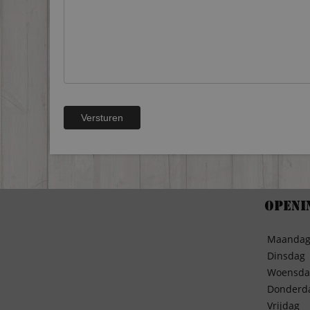
Openi
Maanda
Dinsdag
Woensda
Donderd
Vrijdag