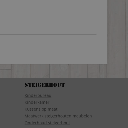
Steigerhout
Kinderbureau
Kinderkamer
Kussens op maat
Maatwerk steigerhouten meubelen
Onderhoud steigerhout