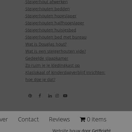
Steigerhout afwerken
Steigerhouten bedden
Steigerhouten hoogslaper
Steigerhouten halfhoogslaper
Steigerhouten huisjesbed
Steigerhouten bed met bureau
Wat is Douglas hout?
Wat is een steigerhouten vide?
Gedeelde slaapkamer
Zo ruim je je kledingkast op
Klaslokaal of kinderdagverblijf inrichten:
hoe doe je dat?
ver
Contact
Reviews
0 items
Website bouw
door GetBright