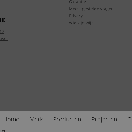
Garantie
Meest gestelde vragen
Privacy
ie
Wie zijn wij?
17
avel
Home
Merk
Producten
Projecten
O
uden