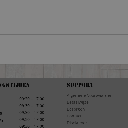
ngstijden
Support
Algemene Voorwaarden
g
09:30 – 17:00
Betaalwijze
09:30 – 17:00
Bezorgen
g
09:30 – 17:00
Contact
ag
09:30 – 17:00
Disclaimer
09:30 – 17:00