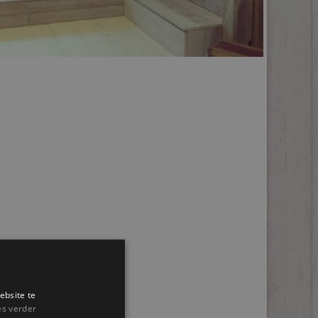
ebsite te
es verder