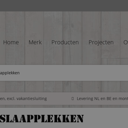
Home
Merk
Producten
Projecten
O
aapplekken
n, excl. vakantiesluiting
Levering NL en BE en mon
 slaapplekken