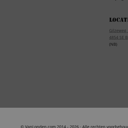
Locat
Gilzeweg 
4854 SE B
(NB)
© VanLonden.com 2014 - 2026 · Alle rechten voorbeho