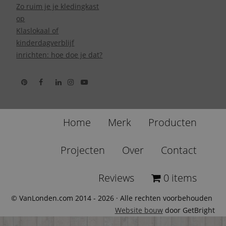
Zo ruim je je kledingkast
op
Klaslokaal of
kinderdagverblijf
inrichten: hoe doe je dat?
Home
Merk
Producten
Projecten
Over
Contact
Reviews
0 items
© VanLonden.com 2014 - 2026 · Alle rechten voorbehouden
Website bouw
door GetBright