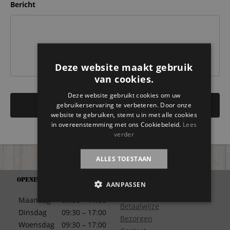
Bericht
Deze website maakt gebruik
van cookies.
Deze website gebruikt cookies om uw
gebruikerservaring te verbeteren. Door onze
website te gebruiken, stemt u in met alle cookies
in overeenstemming met ons Cookiebeleid.
Lees
verder
ALLES TOESTAAN
Openingstijden
Support
AANPASSEN
Algemene Voorwaarden
Maandag
09:30 – 17:00
Betaalwijze
Dinsdag
09:30 – 17:00
Bezorgen
Woensdag
09:30 – 17:00