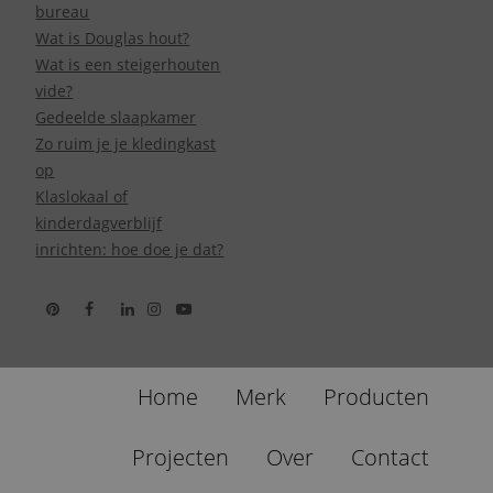
bureau
Wat is Douglas hout?
Wat is een steigerhouten
vide?
Gedeelde slaapkamer
Zo ruim je je kledingkast
op
Klaslokaal of
kinderdagverblijf
inrichten: hoe doe je dat?
Home
Merk
Producten
Projecten
Over
Contact