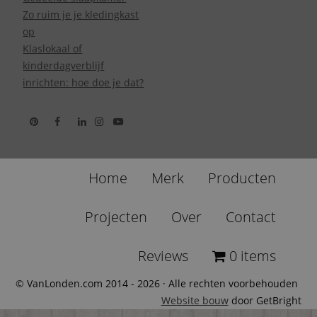
Zo ruim je je kledingkast
op
Klaslokaal of
kinderdagverblijf
inrichten: hoe doe je dat?
Home
Merk
Producten
Projecten
Over
Contact
Reviews
0 items
© VanLonden.com 2014 - 2026 · Alle rechten voorbehouden
Website bouw
door GetBright