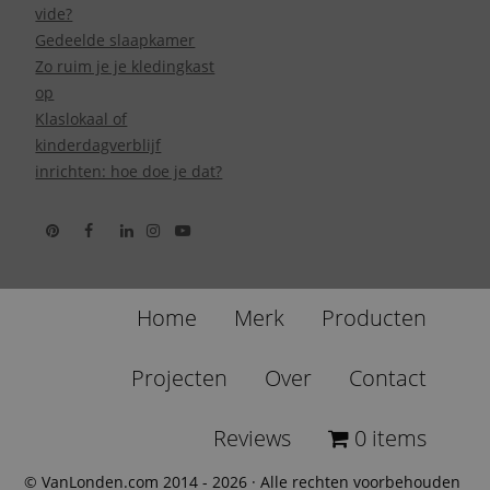
vide?
Gedeelde slaapkamer
Zo ruim je je kledingkast
op
Klaslokaal of
kinderdagverblijf
inrichten: hoe doe je dat?
Home
Merk
Producten
Projecten
Over
Contact
Reviews
0 items
© VanLonden.com 2014 - 2026 · Alle rechten voorbehouden