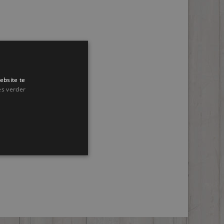
ebsite te
es verder