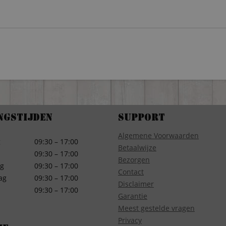
ngstijden
Support
Algemene Voorwaarden
g
09:30 – 17:00
Betaalwijze
09:30 – 17:00
Bezorgen
g
09:30 – 17:00
Contact
ag
09:30 – 17:00
Disclaimer
09:30 – 17:00
Garantie
Meest gestelde vragen
Privacy