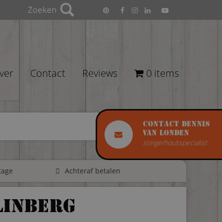
ver
Contact
Reviews
0 items
Contact Dennis
van Londen
steigerhoutspecialist
tage
Achteraf betalen
Linberg