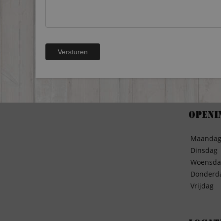
Openi
Maanda
Dinsdag
Woensda
Donderd
Vrijdag