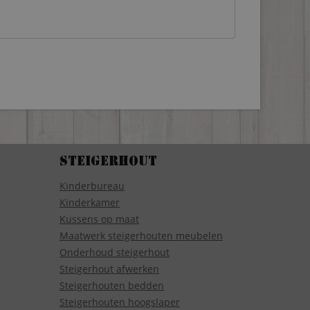
Steigerhout
Kinderbureau
Kinderkamer
Kussens op maat
Maatwerk steigerhouten meubelen
Onderhoud steigerhout
Steigerhout afwerken
Steigerhouten bedden
Steigerhouten hoogslaper