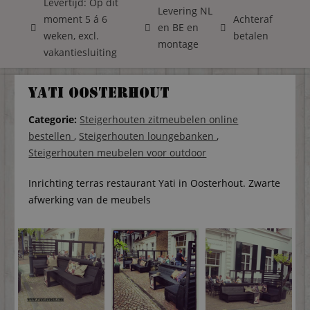
Levertijd: Op dit
Levering NL
moment 5 á 6
Achteraf
en BE en
weken, excl.
betalen
montage
vakantiesluiting
Yati Oosterhout
Categorie:
Steigerhouten zitmeubelen online
bestellen
,
Steigerhouten loungebanken
,
Steigerhouten meubelen voor outdoor
Inrichting terras restaurant Yati in Oosterhout. Zwarte
afwerking van de meubels