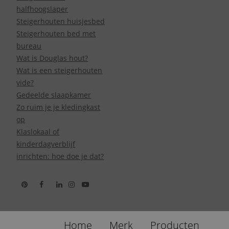
halfhoogslaper
Steigerhouten huisjesbed
Steigerhouten bed met
bureau
Wat is Douglas hout?
Wat is een steigerhouten
vide?
Gedeelde slaapkamer
Zo ruim je je kledingkast
op
Klaslokaal of
kinderdagverblijf
inrichten: hoe doe je dat?
Home
Merk
Producten