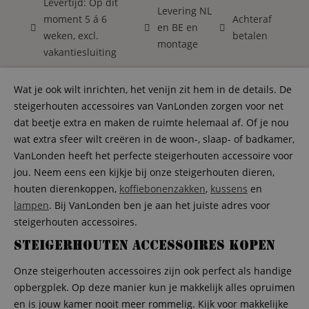
Levertijd: Op dit
Levering NL
moment 5 á 6
Achteraf
en BE en
weken, excl.
betalen
montage
vakantiesluiting
Wat je ook wilt inrichten, het venijn zit hem in de details. De
steigerhouten accessoires van VanLonden zorgen voor net
dat beetje extra en maken de ruimte helemaal af. Of je nou
wat extra sfeer wilt creëren in de woon-, slaap- of badkamer,
VanLonden heeft het perfecte steigerhouten accessoire voor
jou. Neem eens een kijkje bij onze steigerhouten dieren,
houten dierenkoppen,
koffiebonenzakken
,
kussens
en
lampen
. Bij VanLonden ben je aan het juiste adres voor
steigerhouten accessoires.
Steigerhouten accessoires kopen
Onze steigerhouten accessoires zijn ook perfect als handige
opbergplek. Op deze manier kun je makkelijk alles opruimen
en is jouw kamer nooit meer rommelig. Kijk voor makkelijke