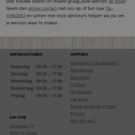
voor nieuwe ideeën en maken graag jouw wensen
op maat
!
Neem dan
online contact
met ons op, of bel naar
06–
16962053
en samen met onze adviseurs helpen wij jou om
je wensen waar te maken.
Openingstijden
Support
Algemene Voorwaarden
Maandag
09:30 – 17:00
Betaalwijze
Dinsdag
09:30 – 17:00
Bezorgen
Woensdag
09:30 – 17:00
Contact
Donderdag
09:30 – 17:00
Disclaimer
Vrijdag
09:30 – 17:00
Garantie
Meest gestelde vragen
Privacy
Locatie
Wie zijn wij?
Gilzeweg 17
4854 SE Bavel