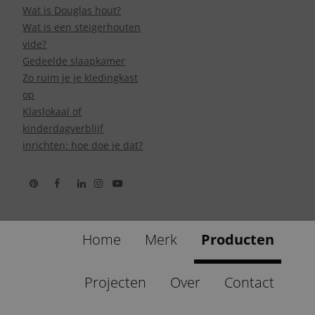
Wat is Douglas hout?
Wat is een steigerhouten
vide?
Gedeelde slaapkamer
Zo ruim je je kledingkast
op
Klaslokaal of
kinderdagverblijf
inrichten: hoe doe je dat?
Home
Merk
Producten
Projecten
Over
Contact