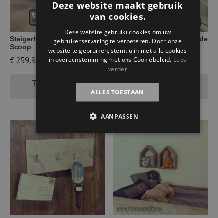
Deze website maakt gebruik
van cookies.
Deze website gebruikt cookies om uw
Steigerhouten hondenmand
Trapleuning van geschaafde
gebruikerservaring te verbeteren. Door onze
Scoop
kastanje palen
website te gebruiken, stemt u in met alle cookies
in overeenstemming met ons Cookiebeleid.
Lees
€
259,95
€
750,00
verder
Toevoegen aan
Toevoegen aan
winkelwagen
winkelwagen
ALLES TOESTAAN
AANPASSEN