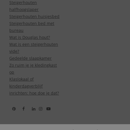
Steigerhouten
halfhoogslaper
Steigerhouten huisjesbed
Steigerhouten bed met
bureau
Wat is Douglas hout?
Wat is een steigerhouten
vide?
Gedeelde slaapkamer
Zo ruim je je kledingkast
op
Klaslokaal of
kinderdagverblijf
inrichten: hoe doe je dat?