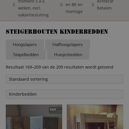
moment 5 á 6
Achteraf
en BE en
weken, excl.
betalen
montage
vakantiesluiting
Steigerhouten kinderbedden
Hoogslapers
Halfhoogslapers
Stapelbedden
Huisjesbedden
Resultaat 169–209 van de 209 resultaten wordt getoond