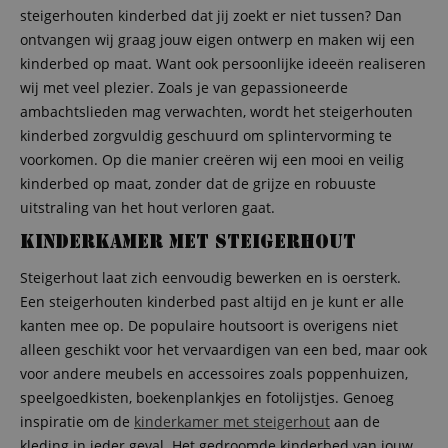
steigerhouten kinderbed dat jij zoekt er niet tussen? Dan
ontvangen wij graag jouw eigen ontwerp en maken wij een
kinderbed op maat. Want ook persoonlijke ideeën realiseren
wij met veel plezier. Zoals je van gepassioneerde
ambachtslieden mag verwachten, wordt het steigerhouten
kinderbed zorgvuldig geschuurd om splintervorming te
voorkomen. Op die manier creëren wij een mooi en veilig
kinderbed op maat, zonder dat de grijze en robuuste
uitstraling van het hout verloren gaat.
Kinderkamer met steigerhout
Steigerhout laat zich eenvoudig bewerken en is oersterk.
Een steigerhouten kinderbed past altijd en je kunt er alle
kanten mee op. De populaire houtsoort is overigens niet
alleen geschikt voor het vervaardigen van een bed, maar ook
voor andere meubels en accessoires zoals poppenhuizen,
speelgoedkisten, boekenplankjes en fotolijstjes. Genoeg
inspiratie om de
kinderkamer met steigerhout
aan de
kleding in ieder geval. Het gedroomde kinderbed van jouw