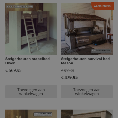
AANBIEDING!
Steigerhouten stapelbed
Steigerhouten survival bed
Owen
Mason
Oorspronkelijke
€
569,95
€
599,95
prijs
€
479,95
Huidige
was:
Toevoegen aan
Toevoegen aan
prijs
€ 599,95.
winkelwagen
winkelwagen
is:
€ 479,95.