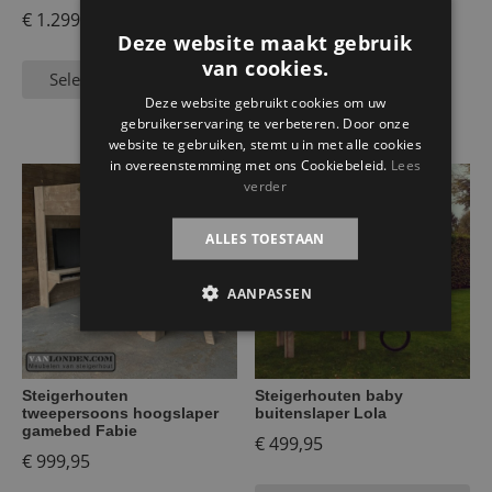
Andrea
€
1.299,95
€
1.124,95
Deze website maakt gebruik
van cookies.
Selecteer opties
Selecteer opties
Deze website gebruikt cookies om uw
gebruikerservaring te verbeteren. Door onze
website te gebruiken, stemt u in met alle cookies
in overeenstemming met ons Cookiebeleid.
Lees
verder
ALLES TOESTAAN
AANPASSEN
Steigerhouten
Steigerhouten baby
tweepersoons hoogslaper
buitenslaper Lola
gamebed Fabie
€
499,95
€
999,95