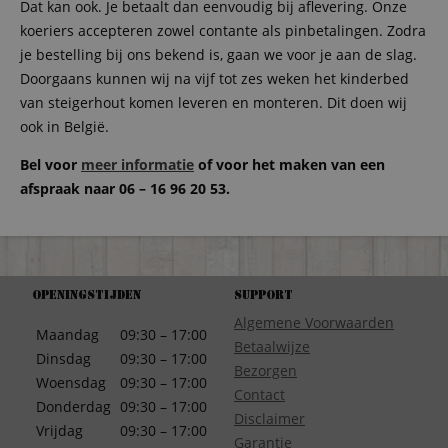
Dat kan ook. Je betaalt dan eenvoudig bij aflevering. Onze
koeriers accepteren zowel contante als pinbetalingen. Zodra
je bestelling bij ons bekend is, gaan we voor je aan de slag.
Doorgaans kunnen wij na vijf tot zes weken het kinderbed
van steigerhout komen leveren en monteren. Dit doen wij
ook in België.
Bel voor
meer informatie
of voor het maken van een
afspraak naar 06 – 16 96 20 53.
Openingstijden
Support
Algemene Voorwaarden
Maandag
09:30 – 17:00
Betaalwijze
Dinsdag
09:30 – 17:00
Bezorgen
Woensdag
09:30 – 17:00
Contact
Donderdag
09:30 – 17:00
Disclaimer
Vrijdag
09:30 – 17:00
Garantie