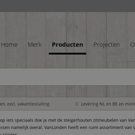
Home
Merk
Producten
Projecten
O
n, excl. vakantiesluiting
Levering NL en BE en mon
n op iets speciaals doe je met de steigerhouten zitmeubelen van V
 passen namelijk overal. VanLonden heeft een ruim assortiment van
n stoelen
.