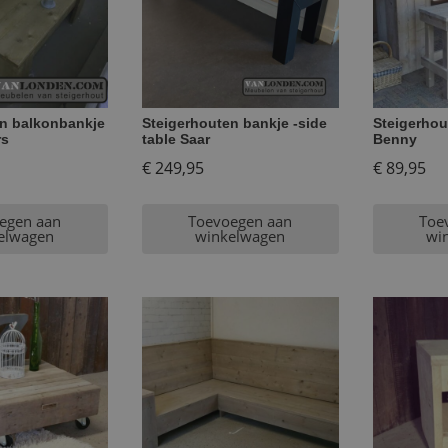
en balkonbankje
Steigerhouten bankje -side
Steigerhou
rs
table Saar
Benny
€
249,95
€
89,95
egen aan
Toevoegen aan
Toe
elwagen
winkelwagen
wi