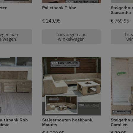
eter
Palletbank Tibbe
Steigerhou
Samantha
€
249,95
€
769,95
egen aan
Toevoegen aan
Toe
elwagen
winkelwagen
wi
n zitbank Rob
Steigerhouten hoekbank
Steigerhou
uimte
Maurits
Carolien