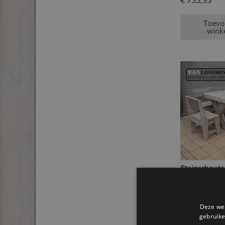
€
753,95
Toevo
wink
Steigerhoute
€
99,95
Deze web
Toevo
gebruike
wink