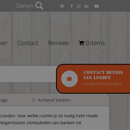
ver
Contact
Reviews
0 items
Contact Dennis
van Londen
steigerhoutspecialist
tage
Achteraf betalen
anLonden. Voor welke ruimte je ze nodig hebt maakt
 steigerhouten zitmeubelen van banken tot