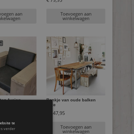
€
79,95
voegen aan
Toevoegen aan
nkelwagen
winkelwagen
ten fusion
Bankje van oude balken
enna
Kate
€
247,95
ebsite te
voegen aan
Toevoegen aan
es verder
nkelwagen
winkelwagen