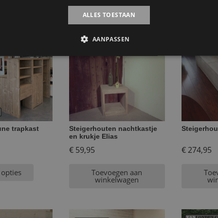
ALLES TOESTAAN
AANPASSEN
une trapkast
Steigerhouten nachtkastje
Steigerhou
en krukje Elias
€
59,95
€
274,95
 opties
Toevoegen aan
Toe
winkelwagen
wi