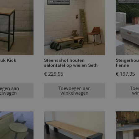
ruk Kick
Steenschot houten
Steigerhou
salontafel op wielen Seth
Fenne
€
229,95
€
197,95
egen aan
Toevoegen aan
Toe
elwagen
winkelwagen
wi