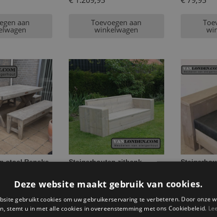
€
1.209,95
€
79,95
egen aan
Toevoegen aan
Toe
elwagen
winkelwagen
wi
n stoel Renske
Steigerhouten zitbank
Steigerhou
Jasper
fauteuil F
€
439,95
€
379,95
Deze website maakt gebruik van cookies.
site gebruikt cookies om uw gebruikerservaring te verbeteren. Door onze w
egen aan
Toevoegen aan
Toe
n, stemt u in met alle cookies in overeenstemming met ons Cookiebeleid.
Le
elwagen
winkelwagen
wi