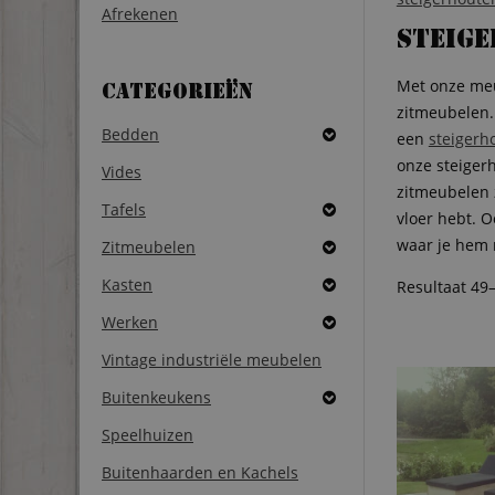
Afrekenen
Steig
Met onze meu
Categorieën
zitmeubelen.
Bedden
een
steigerh
onze steiger
Vides
zitmeubelen z
Tafels
vloer hebt. 
waar je hem 
Zitmeubelen
Kasten
Resultaat 49
Werken
Vintage industriële meubelen
Buitenkeukens
Speelhuizen
Buitenhaarden en Kachels