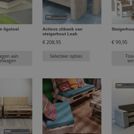
n ligstoel
Actieve zitbank van
Steigerhout
steigerhout Leah
€
208,95
€
99,95
egen aan
Selecteer opties
Toe
elwagen
wi