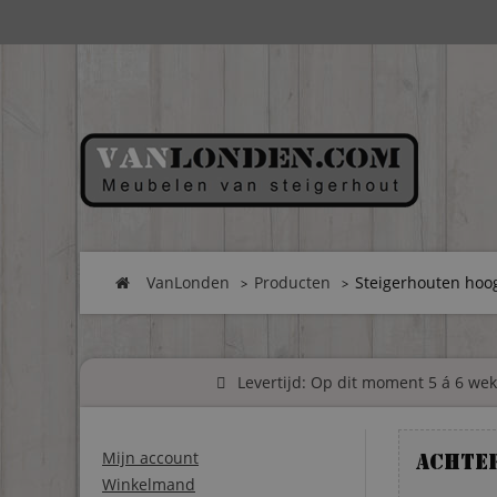
VanLonden
Producten
Steigerhouten hoog
Levertijd: Op dit moment 5 á 6 weke
Mijn account
Achte
Winkelmand