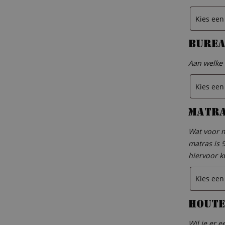
Bure
Aan welke 
Matr
Wat voor m
matras is 
hiervoor k
Houte
Wil je er 