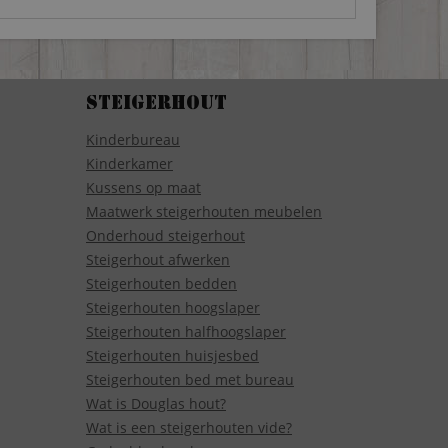
Steigerhout
Kinderbureau
Kinderkamer
Kussens op maat
Maatwerk steigerhouten meubelen
Onderhoud steigerhout
Steigerhout afwerken
Steigerhouten bedden
Steigerhouten hoogslaper
Steigerhouten halfhoogslaper
Steigerhouten huisjesbed
Steigerhouten bed met bureau
Wat is Douglas hout?
Wat is een steigerhouten vide?