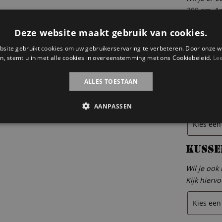
200 cm. An
contact m
Deze website maakt gebruik van cookies.
site gebruikt cookies om uw gebruikerservaring te verbeteren. Door onze w
n, stemt u in met alle cookies in overeenstemming met ons Cookiebeleid.
Le
Dekbe
ALLES TOESTAAN
Wil je ook
Kijk hierv
AANPASSEN
Kusse
Wil je ook
Kijk hierv