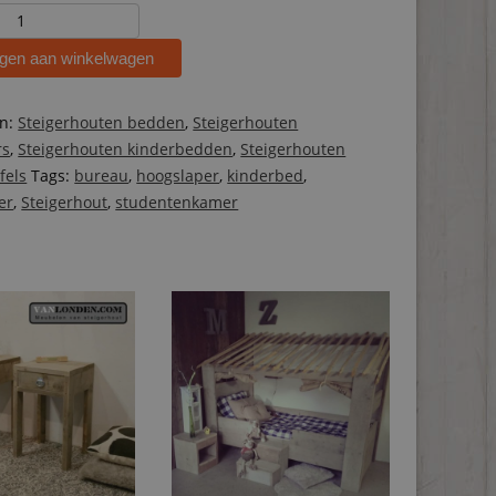
ten
r
gen aan winkelwagen
ën:
Steigerhouten bedden
,
Steigerhouten
rs
,
Steigerhouten kinderbedden
,
Steigerhouten
fels
Tags:
bureau
,
hoogslaper
,
kinderbed
,
er
,
Steigerhout
,
studentenkamer