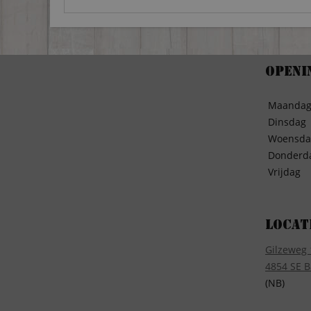
Openi
Maanda
Dinsdag
Woensda
Donderd
Vrijdag
Locat
Gilzeweg 
4854 SE B
(NB)