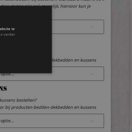
dere maten zijn ook mogelijk, hiervoor kun je
et ons opnemen.
ebsite te
es verder
dden
 dekbedden bestellen?
oor bij producten-bedden-dekbedden en kussens
ns
 kussens bestellen?
oor bij producten-bedden-dekbedden en kussens