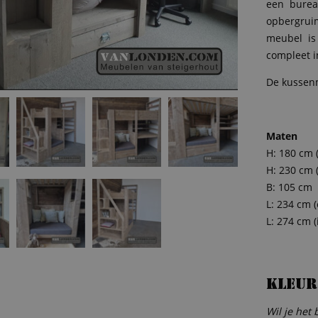
een burea
opbergruim
meubel is 
compleet i
De kussenm
Maten
H: 180 cm 
H: 230 cm 
B: 105 cm
L: 234 cm (
L: 274 cm (
Kleur
Wil je het 