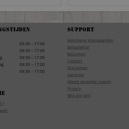
ngstijden
Support
Algemene Voorwaarden
g
09:30 – 17:00
Betaalwijze
09:30 – 17:00
Bezorgen
g
09:30 – 17:00
Contact
ag
09:30 – 17:00
Disclaimer
09:30 – 17:00
Garantie
Meest gestelde vragen
Privacy
ie
Wie zijn wij?
17
avel