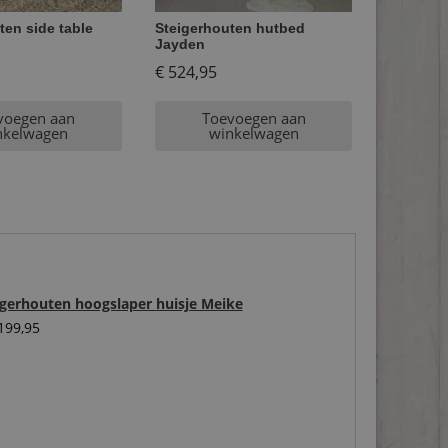
ten side table
Steigerhouten hutbed
Jayden
€
524,95
voegen aan
Toevoegen aan
nkelwagen
winkelwagen
igerhouten hoogslaper huisje Meike
199,95