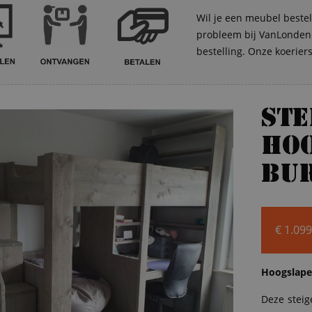
Wil je een meubel bestel
probleem bij VanLonden. 
bestelling. Onze koerier
St
ho
bur
€
1.099
Hoogslape
Deze stei