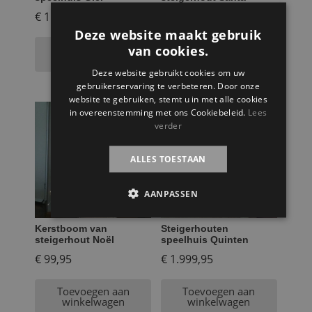
€
1.995,95
€
99,95
Deze website maakt gebruik
Toevoegen aan
Toevoegen aan
van cookies.
winkelwagen
winkelwagen
Deze website gebruikt cookies om uw
gebruikerservaring te verbeteren. Door onze
website te gebruiken, stemt u in met alle cookies
in overeenstemming met ons Cookiebeleid.
Lees
verder
ALLES TOESTAAN
AANPASSEN
Kerstboom van
Steigerhouten
steigerhout Noël
speelhuis Quinten
€
99,95
€
1.999,95
Toevoegen aan
Toevoegen aan
winkelwagen
winkelwagen