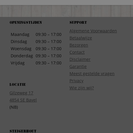
Openingstijden
Support
Algemene Voorwaarden
Maandag
09:30 – 17:00
Betaalwijze
Dinsdag
09:30 – 17:00
Bezorgen
Woensdag
09:30 – 17:00
Contact
Donderdag
09:30 – 17:00
Disclaimer
Vrijdag
09:30 – 17:00
Garantie
Meest gestelde vragen
Privacy
Locatie
Wie zijn wij?
Gilzeweg 17
4854 SE Bavel
(NB)
Steigerhout