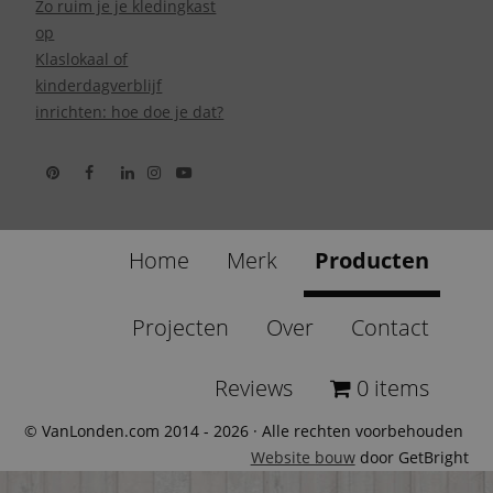
Zo ruim je je kledingkast
op
Klaslokaal of
kinderdagverblijf
inrichten: hoe doe je dat?
Home
Merk
Producten
Projecten
Over
Contact
Reviews
0 items
© VanLonden.com 2014 - 2026 · Alle rechten voorbehouden
Website bouw
door GetBright