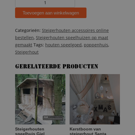
Steigerhouten
poppenkast
Toevoegen aan winkelwagen
Annemiek
aantal
Categorieën:
Steigerhouten accessoires online
bestellen
,
Steigerhouten speelhuizen op maat
gemaakt
Tags:
houten speelgoed
,
poppenhuis
,
Steigerhout
Gerelateerde producten
Steigerhouten
Kerstboom van
speelhuis Giel
steigerhout Santa