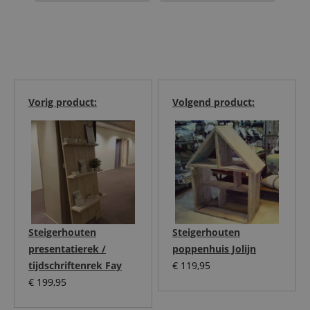
Vorig product:
Volgend product:
Steigerhouten
Steigerhouten
presentatierek /
poppenhuis Jolijn
tijdschriftenrek Fay
€
119,95
€
199,95