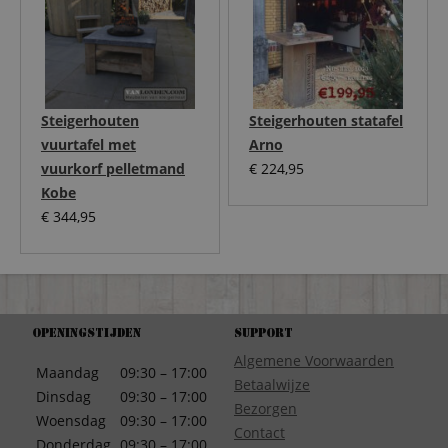
Steigerhouten
Steigerhouten statafel
vuurtafel met
Arno
vuurkorf pelletmand
€
224,95
Kobe
€
344,95
Openingstijden
Support
Algemene Voorwaarden
Maandag
09:30 – 17:00
Betaalwijze
Dinsdag
09:30 – 17:00
Bezorgen
Woensdag
09:30 – 17:00
Contact
Donderdag
09:30 – 17:00