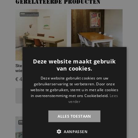
Gerelateerde producten
Deze website maakt gebruik
Steigerhouten tafel op
Eettafel Bastiaan van
van cookies.
wielen Arjan
oude bowlingbaan
Deze website gebruikt cookies om uw
€
429,95
€
964,95
gebruikerservaring te verbeteren. Door onze
website te gebruiken, stemt u in met alle cookies
Toevoegen aan
Toevoegen aan
in overeenstemming met ons Cookiebeleid.
Lees
winkelwagen
winkelwagen
verder
ALLES TOESTAAN
AANPASSEN