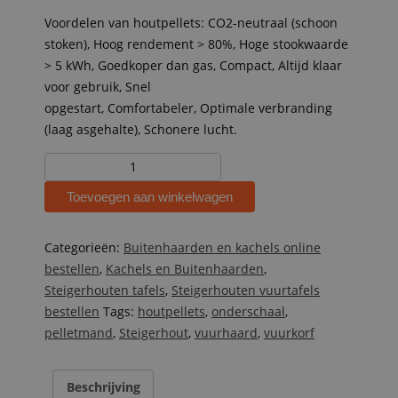
Voordelen van houtpellets: CO2-neutraal (schoon
stoken), Hoog rendement > 80%, Hoge stookwaarde
> 5 kWh, Goedkoper dan gas, Compact, Altijd klaar
voor gebruik, Snel
opgestart, Comfortabeler, Optimale verbranding
(laag asgehalte), Schonere lucht.
Steigerhouten
vuurtafel
Toevoegen aan winkelwagen
met
vuurkorf
pelletmand
Categorieën:
Buitenhaarden en kachels online
Kobe
bestellen
,
Kachels en Buitenhaarden
,
aantal
Steigerhouten tafels
,
Steigerhouten vuurtafels
bestellen
Tags:
houtpellets
,
onderschaal
,
pelletmand
,
Steigerhout
,
vuurhaard
,
vuurkorf
Beschrijving