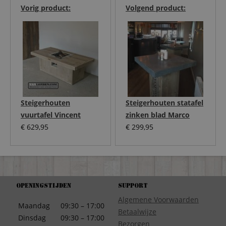
Vorig product:
Volgend product:
Steigerhouten
Steigerhouten statafel
vuurtafel Vincent
zinken blad Marco
€
629,95
€
299,95
Openingstijden
Support
Algemene Voorwaarden
Maandag
09:30 – 17:00
Betaalwijze
Dinsdag
09:30 – 17:00
Bezorgen