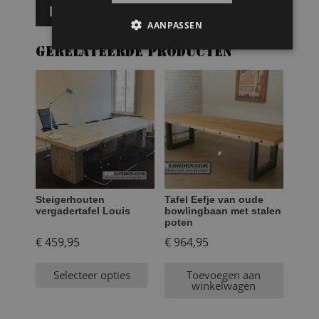
00:00
00:59
AANPASSEN
Gerelateerde producten
Steigerhouten
Tafel Eefje van oude
vergadertafel Louis
bowlingbaan met stalen
poten
€
459,95
€
964,95
Selecteer opties
Toevoegen aan
winkelwagen