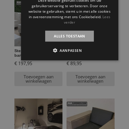
Deze website gebruikt cookies om uw
gebruikerservaring te verbeteren. Door onze
website te gebruiken, stemt u in met alle cookies
in overeenstemming met ons Cookiebeleid.
Lees
verder
ALLES TOESTAAN
AANPASSEN
Steigerhouten 1 – zits
Steigerhouten barkruk
bank Fenne
Benny
€
197,95
€
89,95
Toevoegen aan
Toevoegen aan
winkelwagen
winkelwagen