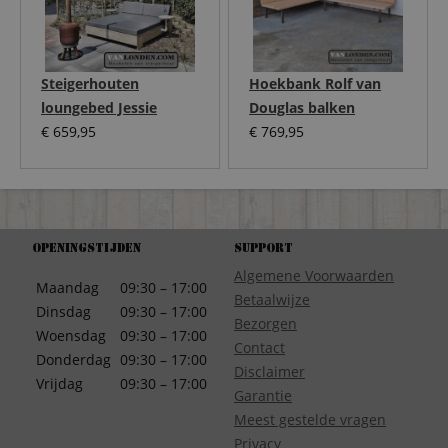
Steigerhouten
Hoekbank Rolf van
loungebed Jessie
Douglas balken
€
659,95
€
769,95
Openingstijden
Support
Algemene Voorwaarden
Maandag
09:30 – 17:00
Betaalwijze
Dinsdag
09:30 – 17:00
Bezorgen
Woensdag
09:30 – 17:00
Contact
Donderdag
09:30 – 17:00
Disclaimer
Vrijdag
09:30 – 17:00
Garantie
Meest gestelde vragen
Privacy