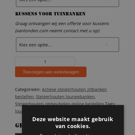
Kussens voor tuinbanken
Graag ontvangen wij een offerte voor kussens
(vanlonden.com neemt contact met u op)
Steigerhouten
lounge
Toevoegen aan winkelwagen
bank
Felix
aantal
Categorieën:
Actieve steigerhouten zitbanken
bestellen
,
Steigerhouten loungebanken
,
Steigerhouten zitmeubelen online bestellen
Tags:
loungebank
,
Steigerhout
Deze website maakt gebruik
van cookies.
Gerelateerde producten