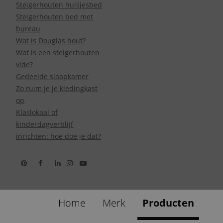
Steigerhouten huisjesbed
Steigerhouten bed met
bureau
Wat is Douglas hout?
Wat is een steigerhouten
vide?
Gedeelde slaapkamer
Zo ruim je je kledingkast
op
Klaslokaal of
kinderdagverblijf
inrichten: hoe doe je dat?
Home
Merk
Producten