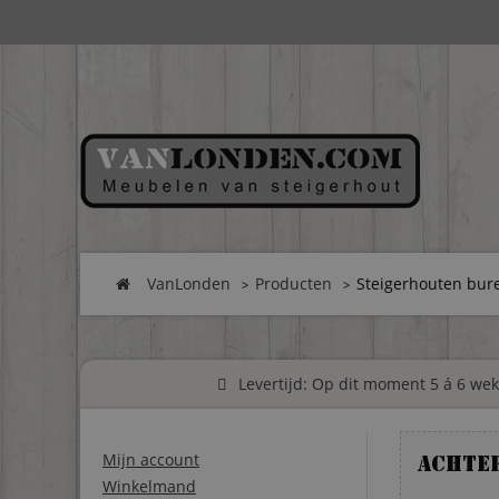
VanLonden
Producten
Steigerhouten bu
Levertijd: Op dit moment 5 á 6 weke
Mijn account
Achte
Winkelmand