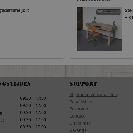
adertafel Jort
Ste
€
34
ngstijden
Support
Algemene Voorwaarden
g
09:30 – 17:00
Betaalwijze
09:30 – 17:00
Bezorgen
g
09:30 – 17:00
Contact
ag
09:30 – 17:00
Disclaimer
09:30 – 17:00
Garantie