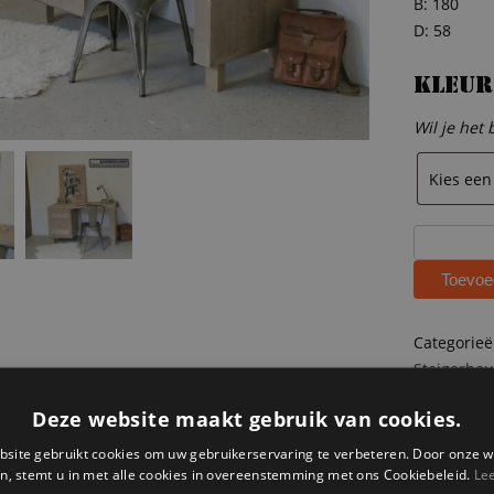
B: 180
D: 58
Kleur
Wil je het
Steigerhou
bureau
Toevoe
Noud
aantal
Categorie
Steigerhou
Deze website maakt gebruik van cookies.
ateerde producten
site gebruikt cookies om uw gebruikerservaring te verbeteren. Door onze w
AANBIEDING!
n, stemt u in met alle cookies in overeenstemming met ons Cookiebeleid.
Le