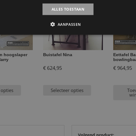
ALLES TOESTAAN
AANPASSEN
en hoogslaper
Buistafel Nina
Eettafel B
arry
bowlingba
spronkelijke
€
624,95
€
964,95
s
:
 opties
Selecteer opties
Toe
199,95.
wi
Volgend product: