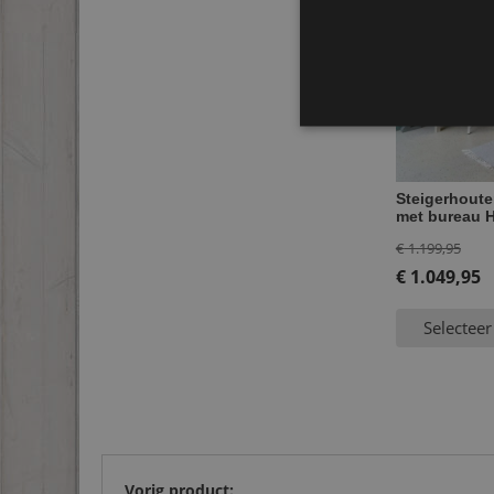
Steigerhout
met bureau H
Oor
€
1.199,95
prij
€
1.049,95
Huidige
was
Selecteer
prijs
€ 1.
is:
€ 1.049,95.
Vorig product: