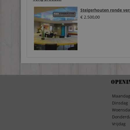
Steigerhouten ronde verg
€
2.500,00
Openi
Maanda
Dinsdag
Woensda
Donderd
Vrijdag