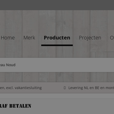
Home
Merk
Producten
Projecten
O
reau Noud
n, excl. vakantiesluiting
Levering NL en BE en mon
raf betalen