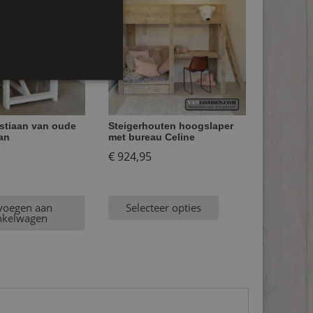
astiaan van oude
Steigerhouten hoogslaper
an
met bureau Celine
€
924,95
voegen aan
Selecteer opties
nkelwagen