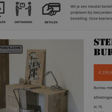
Wil je een meubel bestel
probleem bij VanLonden. 
bestelling. Onze koerier
St
bu
€
299,
Bureau met
Afmetinge
H: 75