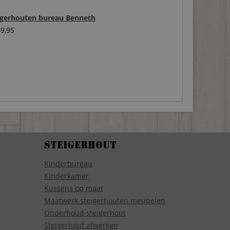
igerhouten bureau Benneth
9,95
Steigerhout
Kinderbureau
Kinderkamer
Kussens op maat
Maatwerk steigerhouten meubelen
Onderhoud steigerhout
Steigerhout afwerken