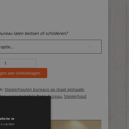
 bureau laten beitsen of schilderen?
ten
gen aan winkelwagen
ën:
Steigerhouten bureaus op maat gemaakt
,
ten vergadertafels
Tags:
bureau
,
Steigerhout
ebsite te
es verder