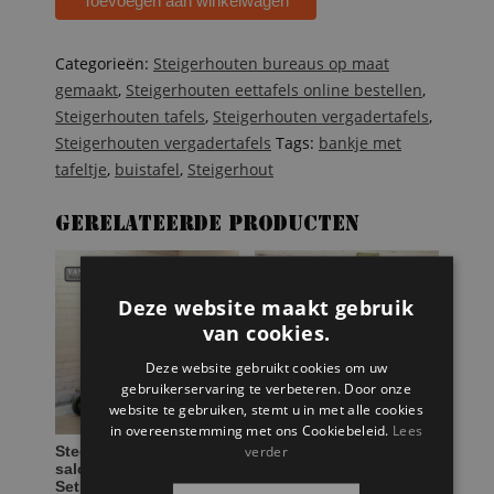
Toevoegen aan winkelwagen
aantal
Categorieën:
Steigerhouten bureaus op maat
gemaakt
,
Steigerhouten eettafels online bestellen
,
Steigerhouten tafels
,
Steigerhouten vergadertafels
,
Steigerhouten vergadertafels
Tags:
bankje met
tafeltje
,
buistafel
,
Steigerhout
Gerelateerde producten
Deze website maakt gebruik
van cookies.
Deze website gebruikt cookies om uw
gebruikerservaring te verbeteren. Door onze
website te gebruiken, stemt u in met alle cookies
in overeenstemming met ons Cookiebeleid.
Lees
verder
Steenschot houten
Steigerhouten zitbankje
salontafel op wielen
– bijzettafeltje Sophie
Seth