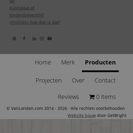
op
Klaslokaal of
kinderdagverblijf
inrichten: hoe doe je dat?
Home
Merk
Producten
Projecten
Over
Contact
Reviews
0 items
© VanLonden.com 2014 - 2026 · Alle rechten voorbehouden
Website bouw
door GetBright