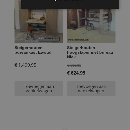
Steigerhouten
Steigerhouten
bureaukast Ewoud
hoogslaper met bureau
Niek
Oorspronkelijke
€
1.499,95
€
699,95
prijs
€
624,95
Huidige
was:
Toevoegen aan
Toevoegen aan
prijs
€ 699,95.
winkelwagen
winkelwagen
is:
€ 624,95.