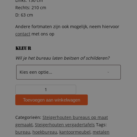
Links: 130 cm
Rechts: 210 cm
D: 63 cm
Andere fortmaten zijn ook mogelijk, neem hiervoor
contact
met ons op
Kleur
Wil je het bureau laten beitsen of schilderen?
Steigerhouten
hoekbureau
Toevoegen aan winkelwagen
Ton
aantal
Categorieën:
Steigerhouten bureaus op maat
gemaakt
,
Steigerhouten vergadertafels
Tags:
bureau
,
hoekbureau
,
kantoormeubel
,
metalen