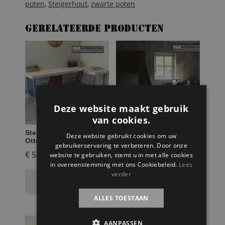
poten
,
Steigerhout
,
zwarte poten
Gerelateerde producten
Deze website maakt gebruik
van cookies.
Steigerhouten bureau
Steigerhouten bureau
Deze website gebruikt cookies om uw
Otto
Aiden
gebruikerservaring te verbeteren. Door onze
€
549,95
€
265,00
website te gebruiken, stemt u in met alle cookies
in overeenstemming met ons Cookiebeleid.
Lees
verder
Toevoegen aan
Selecteer opties
winkelwagen
ALLES TOESTAAN
AANBIEDING!
AANPASSEN