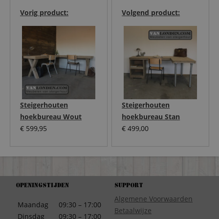
Vorig product:
Volgend product:
Steigerhouten
Steigerhouten
hoekbureau Wout
hoekbureau Stan
€
599,95
€
499,00
Openingstijden
Support
Algemene Voorwaarden
Maandag
09:30 – 17:00
Betaalwijze
Dinsdag
09:30 – 17:00