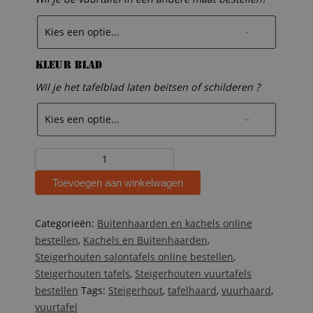
Kleur blad
Wil je het tafelblad laten beitsen of schilderen ?
Steigerhouten
vuurtafel
Toevoegen aan winkelwagen
Violette
aantal
Categorieën:
Buitenhaarden en kachels online
bestellen
,
Kachels en Buitenhaarden
,
Steigerhouten salontafels online bestellen
,
Steigerhouten tafels
,
Steigerhouten vuurtafels
bestellen
Tags:
Steigerhout
,
tafelhaard
,
vuurhaard
,
vuurtafel