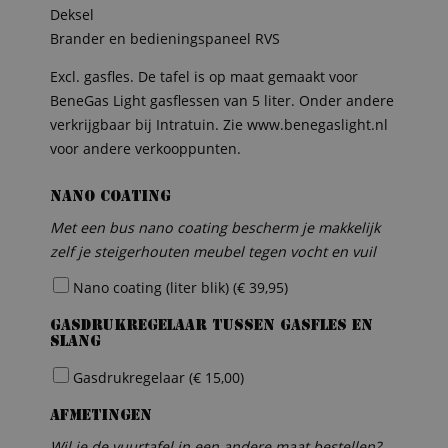
Deksel
Brander en bedieningspaneel RVS
Excl. gasfles. De tafel is op maat gemaakt voor
BeneGas Light gasflessen van 5 liter. Onder andere
verkrijgbaar bij Intratuin. Zie www.benegaslight.nl
voor andere verkooppunten.
Nano coating
Met een bus nano coating bescherm je makkelijk
zelf je steigerhouten meubel tegen vocht en vuil
Nano coating (liter blik) (
€
39,95
)
Gasdrukregelaar tussen gasfles en
slang
Gasdrukregelaar (
€
15,00
)
Afmetingen
Wil je de vuurtafel in een andere maat bestellen?