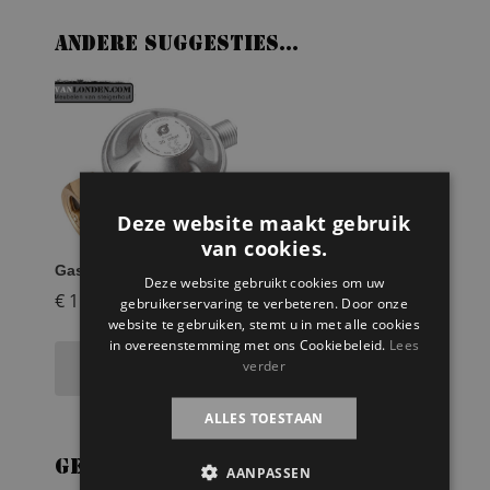
Andere suggesties…
Deze website maakt gebruik
van cookies.
Gasdrukregelaar
Deze website gebruikt cookies om uw
€
15,00
gebruikerservaring te verbeteren. Door onze
website te gebruiken, stemt u in met alle cookies
in overeenstemming met ons Cookiebeleid.
Lees
Toevoegen aan
verder
winkelwagen
ALLES TOESTAAN
Gerelateerde producten
AANPASSEN