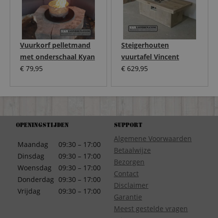
Vuurkorf pelletmand
Steigerhouten
met onderschaal Kyan
vuurtafel Vincent
€
79,95
€
629,95
Openingstijden
Support
Algemene Voorwaarden
Maandag
09:30 – 17:00
Betaalwijze
Dinsdag
09:30 – 17:00
Bezorgen
Woensdag
09:30 – 17:00
Contact
Donderdag
09:30 – 17:00
Disclaimer
Vrijdag
09:30 – 17:00
Garantie
Meest gestelde vragen