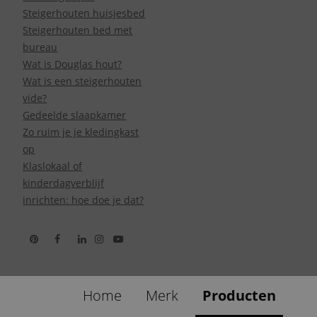
Steigerhouten huisjesbed
Steigerhouten bed met
bureau
Wat is Douglas hout?
Wat is een steigerhouten
vide?
Gedeelde slaapkamer
Zo ruim je je kledingkast
op
Klaslokaal of
kinderdagverblijf
inrichten: hoe doe je dat?
Home
Merk
Producten