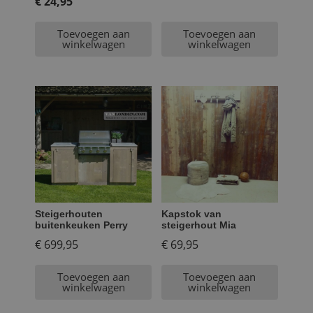
prijs
€
24,95
Huidige
was:
Toevoegen aan
Toevoegen aan
prijs
€ 39,95.
winkelwagen
winkelwagen
is:
€ 24,95.
Steigerhouten
Kapstok van
buitenkeuken Perry
steigerhout Mia
€
699,95
€
69,95
Toevoegen aan
Toevoegen aan
winkelwagen
winkelwagen