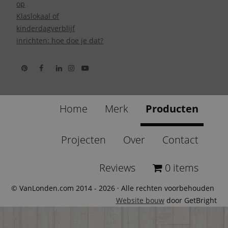
op
Klaslokaal of
kinderdagverblijf
inrichten: hoe doe je dat?
Home
Merk
Producten
Projecten
Over
Contact
Reviews
0 items
© VanLonden.com 2014 - 2026 · Alle rechten voorbehouden
Website bouw
door GetBright