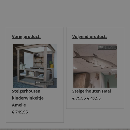
Vorig product:
Volgend product:
Steigerhouten
Steigerhouten Haai
Oorspronkelijke
Huidige
kinderwinkeltje
€
79,95
€
49,95
prijs
prijs
Amelie
was:
is:
€
749,95
€ 79,95.
€ 49,95.