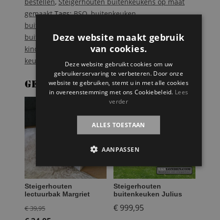
bestellen
,
Steigerhouten buitenkeukens op maat
gemaakt
Tags:
BSO
,
buitenkeuken
,
buitenspeelkeuken
,
keukentje
,
kinder
Deze website maakt gebruik
buitenkeuken
,
kinderdagverblijf
,
kinderkeukentje
,
van cookies.
kinderspeelkeuken
,
modderkeuken
,
outdoor
keuken
,
school speelgoed
,
speelkeuken
,
Steigerhout
Deze website gebruikt cookies om uw
gebruikerservaring te verbeteren. Door onze
website te gebruiken, stemt u in met alle cookies
Gerelateerde producten
in overeenstemming met ons Cookiebeleid.
Lees
verder
AANBIEDING!
ALLES TOESTAAN
AANPASSEN
Steigerhouten
Steigerhouten
lectuurbak Margriet
buitenkeuken Julius
Oorspronkelijke
€
999,95
€
39,95