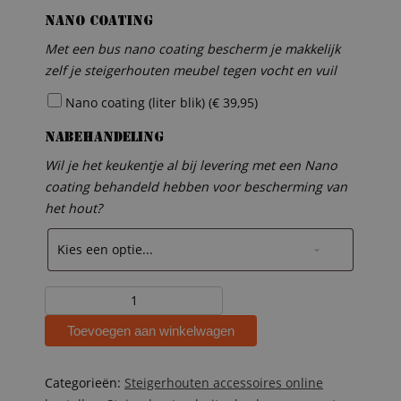
Nano coating
Met een bus nano coating bescherm je makkelijk
zelf je steigerhouten meubel tegen vocht en vuil
Nano coating (liter blik) (
€
39,95
)
Nabehandeling
Wil je het keukentje al bij levering met een Nano
coating behandeld hebben voor bescherming van
het hout?
Steigerhouten
kinder
Toevoegen aan winkelwagen
buitenkeuken
Dex
aantal
Categorieën:
Steigerhouten accessoires online