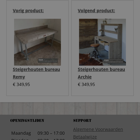
Vorig product:
Volgend product:
Steigerhouten bureau
Steigerhouten bureau
Remy
Archie
€
349,95
€
349,95
Openingstijden
Support
Algemene Voorwaarden
Maandag
09:30 – 17:00
Betaalwijze