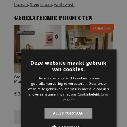
bureau
,
Steigerhout
,
whitewash
Gerelateerde producten
AANBIEDING!
Deze website maakt gebruik
van cookies.
Steigerhouten bureau
Steigerhouten
Deze website gebruikt cookies om uw
Martijn
hoogslaper met bureau
gebruikerservaring te verbeteren. Door onze
Harry
website te gebruiken, stemt u in met alle cookies
Oorspronkelijke
€
349,95
in overeenstemming met ons Cookiebeleid.
Lees
€
1.199,95
verder
prijs
€
1.049,95
Huidige
was:
ALLES TOESTAAN
Toevoegen aan
Selecteer opties
prijs
€ 1.199,95.
winkelwagen
is: