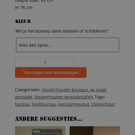
Diepte blad: 63 cm
H: 76 cm
Kleur
Wil je het bureau laten beitsen of schilderen?
Steigerhouten
hoekbureau
Toevoegen aan winkelwagen
Stefan
aantal
Categorieën:
Steigerhouten bureaus op maat
gemaakt
,
Steigerhouten vergadertafels
Tags:
bureau
,
hoekbureau
,
kantoormeubel
,
Steigerhout
Andere suggesties…