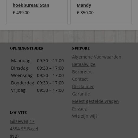
hoekbureau Stan
Mandy
€
499,00
€
350,00
Openingstijden
Support
Algemene Voorwaarden
Maandag
09:30 – 17:00
Betaalwijze
Dinsdag
09:30 – 17:00
Bezorgen
Woensdag
09:30 – 17:00
Contact
Donderdag
09:30 – 17:00
Disclaimer
Vrijdag
09:30 – 17:00
Garantie
Meest gestelde vragen
Privacy
Locatie
Wie zijn wij?
Gilzeweg 17
4854 SE Bavel
(NB)