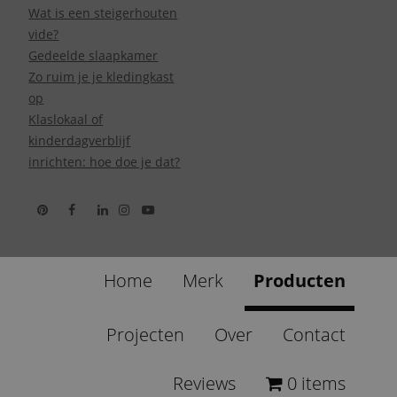
Wat is een steigerhouten
vide?
Gedeelde slaapkamer
Zo ruim je je kledingkast
op
Klaslokaal of
kinderdagverblijf
inrichten: hoe doe je dat?
Home
Merk
Producten
Projecten
Over
Contact
Reviews
0 items