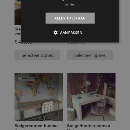
verder
ALLES TOESTAAN
Steigerhouten
Steigerhouten bureau
AANPASSEN
vergadertafel Louis
Aiden
€
459,95
€
265,00
Selecteer opties
Selecteer opties
Steigerhouten bureau
Steigerhouten bureau