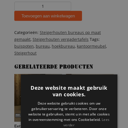
Steigerhouten
hoekbureau
Toevoegen aan winkelwagen
Stan
aantal
Categorieën:
Steigerhouten bureaus op maat
gemaakt
,
Steigerhouten vergadertafels
Tags:
buispoten
,
bureau
,
hoekbureau
,
kantoormeubel
,
Steigerhout
Gerelateerde producten
Deze website maakt gebruik
van cookies.
Deze website gebruikt cookies om uw
gebruikerservaring te verbeteren. Door onze
website te gebruiken, stemt u in met alle cookies
in overeenstemming met ons Cookiebeleid.
Lees
verder
Eettafel Bastiaan van
Steigerhouten bureau