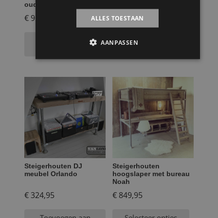
oude bowlingbaan
Geert
€
964,95
€
399,95
ALLES TOESTAAN
Toevoegen aan
Toevoegen aan
AANPASSEN
winkelwagen
winkelwagen
Steigerhouten DJ
Steigerhouten
meubel Orlando
hoogslaper met bureau
Noah
€
324,95
€
849,95
Toevoegen aan
Selecteer opties