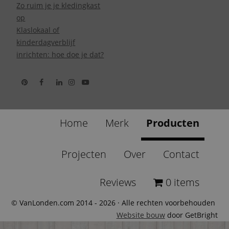
Zo ruim je je kledingkast
op
Klaslokaal of
kinderdagverblijf
inrichten: hoe doe je dat?
Home
Merk
Producten
Projecten
Over
Contact
Reviews
0 items
© VanLonden.com 2014 - 2026 · Alle rechten voorbehouden
Website bouw
door GetBright