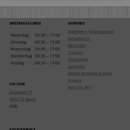
Openingstijden
Support
Algemene Voorwaarden
Maandag
09:30 – 17:00
Betaalwijze
Dinsdag
09:30 – 17:00
Bezorgen
Woensdag
09:30 – 17:00
Contact
Donderdag
09:30 – 17:00
Disclaimer
Vrijdag
09:30 – 17:00
Garantie
Meest gestelde vragen
Privacy
Locatie
Wie zijn wij?
Gilzeweg 17
4854 SE Bavel
(NB)
Steigerhout