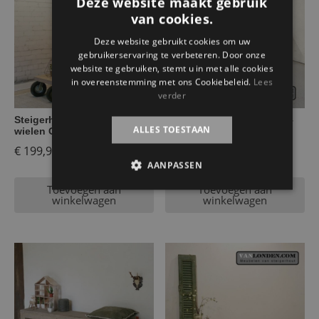
Deze website maakt gebruik
van cookies.
Deze website gebruikt cookies om uw
gebruikerservaring te verbeteren. Door onze
website te gebruiken, stemt u in met alle cookies
in overeenstemming met ons Cookiebeleid.
Lees
verder
Steigerhouten salontafel op
Steigerhouten side table –
ALLES TOESTAAN
wielen Ger
bankje Selena
€
199,95
€
199,95
AANPASSEN
Toevoegen aan
Toevoegen aan
winkelwagen
winkelwagen