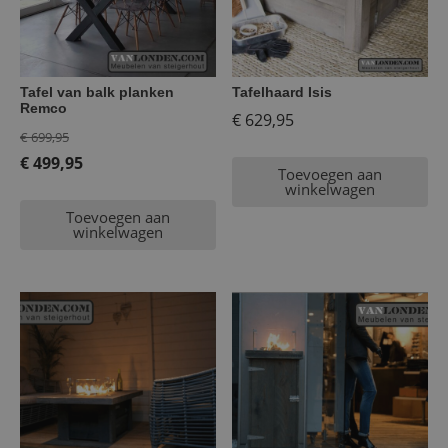
Tafel van balk planken
Tafelhaard Isis
Remco
€
629,95
Oorspronkelijke
€
699,95
prijs
€
499,95
Toevoegen aan
Huidige
was:
winkelwagen
prijs
€ 699,95.
Toevoegen aan
winkelwagen
is:
€ 499,95.