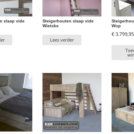
n slaap vide
Steigerhouten slaap vide
Steigerhou
Wietske
Wop
€
3.799,95
der
Lees verder
Toe
wi