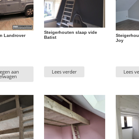
Steigerhouten slaap vide
en Landrover
Steigerhou
Batist
Joy
spronkelijke
s
:
egen aan
Lees verder
Lees v
499,95.
elwagen