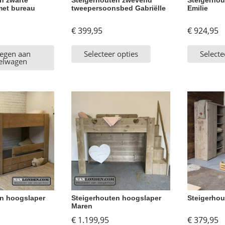
n zwarte
Steigerhouten zwevend
Steigerhou
met bureau
tweepersoonsbed Gabriëlle
Emilie
€
399,95
€
924,95
egen aan
Selecteer opties
Selecte
elwagen
en hoogslaper
Steigerhouten hoogslaper
Steigerhou
Maren
€
1.199,95
€
379,95