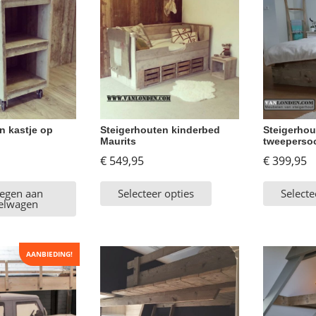
n kastje op
Steigerhouten kinderbed
Steigerhou
Maurits
tweeperso
€
549,95
€
399,95
egen aan
Selecteer opties
Selecte
elwagen
AANBIEDING!