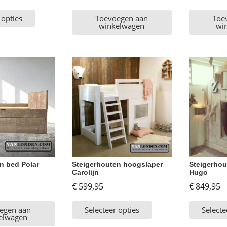
 opties
Toevoegen aan
Toe
winkelwagen
wi
n bed Polar
Steigerhouten hoogslaper
Steigerhou
Carolijn
Hugo
€
599,95
€
849,95
egen aan
Selecteer opties
Selecte
elwagen