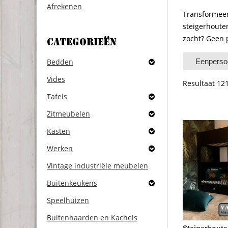
Afrekenen
Transformeer
steigerhoute
zocht? Geen 
Categorieën
Bedden
Eenperso
Vides
Resultaat 12
Tafels
Zitmeubelen
Kasten
Werken
Vintage industriële meubelen
Buitenkeukens
Speelhuizen
Buitenhaarden en Kachels